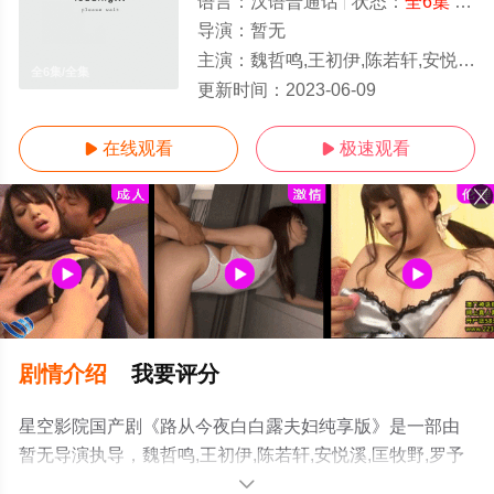
语言：
汉语普通话
状态：
全6集
- 免费在线观看
导演：
暂无
主演：
魏哲鸣,王初伊,陈若轩,安悦溪,匡牧野,罗予彤,康嘉泽,汪诺乔
全6集/全集
更新时间：
2023-06-09
在线观看
极速观看


剧情介绍
我要评分
星空影院国产剧《路从今夜白白露夫妇纯享版》是一部由
暂无导演执导，魏哲鸣,王初伊,陈若轩,安悦溪,匡牧野,罗予
彤,康嘉泽,汪诺乔等演员精彩演绎的中国大陆电视剧，大结
