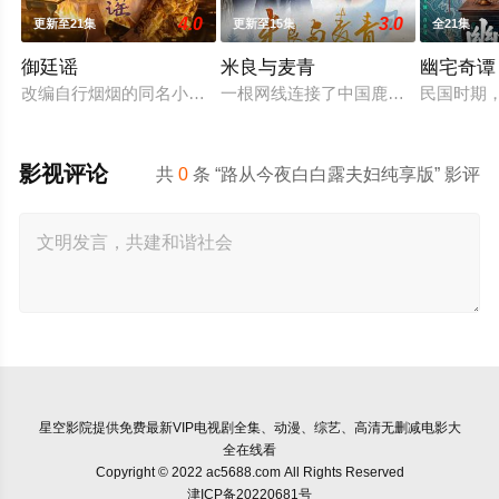
4.0
3.0
更新至21集
更新至15集
全21集
御廷谣
米良与麦青
幽宅奇谭
改编自行烟烟的同名小说。孟廷辉，大平王朝有史以来个以女子
一根网线连接了中国鹿鸣村和英国牛
民国时期
影视评论
共
0
条 “路从今夜白白露夫妇纯享版” 影评
星空影院
提供免费最新VIP电视剧全集、动漫、综艺、高清无删减电影大
全在线看
Copyright © 2022 ac5688.com All Rights Reserved
津ICP备20220681号