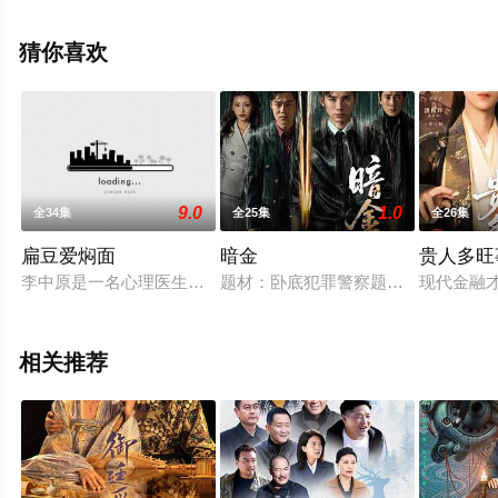
局剧情已揭晓（全6集），手机免费观看高清未删减完整版
电视剧全集就上星空电影网，更多相关信息可移步至豆瓣
猜你喜欢
电视剧、电视猫或剧情网等平台了解。
9.0
1.0
全34集
全25集
全26集
扁豆爱焖面
暗金
贵人多旺
李中原是一名心理医生，而他的妻子袁胜男则是典型的职场女强
题材：卧底犯罪警察题材中剧剧集时长：
现代金融
相关推荐