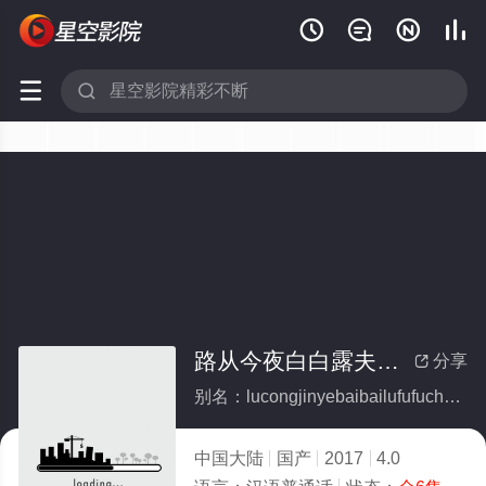






路从今夜白白露夫妇纯享版(全集)
分享

别名：lucongjinyebaibailufufuchunxiangban
中国大陆
国产
2017
4.0