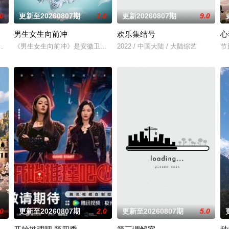
.0
更新至20260807期
1.0
更新20260807期
9.0
男生女生向前冲
欢乐集结号
心
芒果TV超大型密室逃脱真人秀《密室大逃脱》的官方定制衍生节目。节目邀请大
《男生女生向前冲》是安徽卫视的一档全民榜样健身节目。从2010年开
2022 / 中国大陆 / 大陆综艺
节
.0
更新至20260807期
2.0
更新至20260807期
5.0