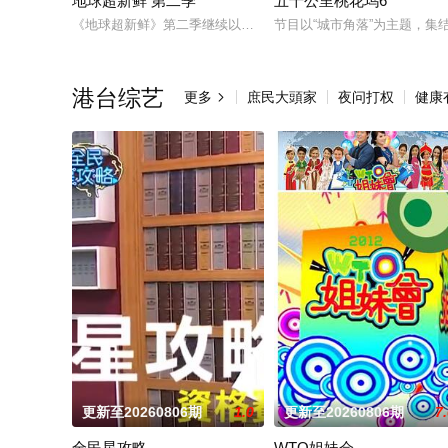
地球超新鲜 第二季
五十公里桃花坞6
《地球超新鲜》第二季继续以快乐解压为核心基调，开启“地球团
节目以“城市角落”为主题，集
港台综艺
更多
庶民大頭家
夜问打权
健康

更新至20260806期
1.0
更新至20260806期
7
全民星攻略
WTO姐妹会