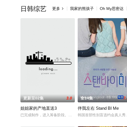
日韩综艺
更多
我家的熊孩子
Oh My思密达

更新至02集
3.0
全14集
7
姐姐家的产地直送3
伴我左右 Stand BI Me
已完成制作，进入筹备阶段。预计将于明年初开拍，并于下半年
韩国首部性别盲选约会真人秀