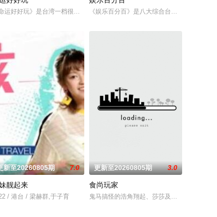
的事。哪国女生最受欢迎？不
發點，討論內容聚焦女性職場與生活感受的節目。
命运好好玩》是台湾一档很受欢迎的命理节目,各类风水、星座、命理占卜等时下
《娱乐百分百》是八大综合台一档娱乐新闻节
更新至20260805期
7.0
更新至20260805期
3.0
妹靓起来
食尚玩家
日首播推出以来，收视率长期占据台湾美食教学类节目收视第一名的位置，内容综合
22 / 港台 / 梁赫群,于子育
鬼马搞怪的浩角翔起、莎莎及其他主持人，以