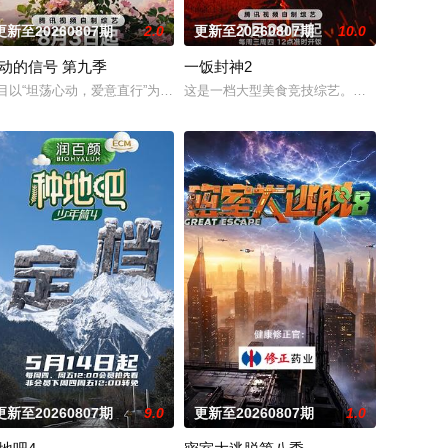
更新至20260807期
2.0
更新至20260807期
10.0
动的信号 第九季
一饭封神2
神玩家进入全封闭的未知
始，《男生女生向前冲》已经连续播出三年，形成了自身的品
目以“坦荡心动，爱意直行”为核心主题，聚焦真诚直白的新式恋爱，告别无效
这是一档大型美食竞技综艺。备受观众期待的“
更新至20260807期
9.0
更新至20260807期
1.0