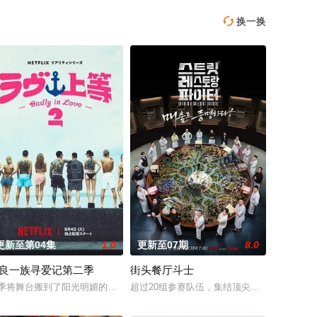
换一换

更新至第04集
1.0
更新至07期
8.0
良一族寻爱记第二季
街头餐厅斗士
敌。 今天爱男人明天爱
集结，同场大玩推理游戏！面对真真假假的线索和无处不在
季将舞台搬到了阳光明媚的冲绳，来自日本各地的暴走族与不良男女齐聚新学
超过20组参赛队伍，集结顶尖明星主厨与尚未