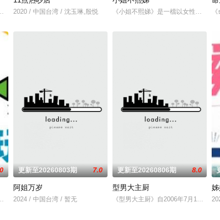
什麽意思呢？喜欢金庸小说的人必须要来挑战这一题，郭靖第一次见到黄
每个台湾新住民难免会因为文化差异、风俗不同，在日常生活上遇到许多有趣
2020 / 中国台湾 / 沈玉琳,殷悦
《小姐不熙娣》是一檔以女性做為出
《
.0
更新至20260803期
7.0
更新至20260806期
8.0
阿姐万岁
型男大主厨
姊
家》建造团队以及浩角翔起、颜永烈，重新拾起主持棒，带大家继续闹着玩！
2024 / 中国台湾 / 暂无
《型男大主厨》自2006年7月10
20