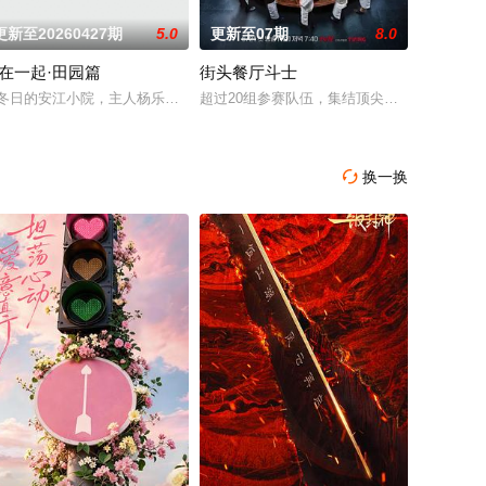
更新至20260427期
5.0
更新至07期
8.0
在一起·田园篇
街头餐厅斗士
季！
立体化呈现行业专业平台风范，致力于打造个既专业、又有趣、
作，由凌晟团队制作。先导片于3月10日录制
冬日的安江小院，主人杨乐乐以食物款待，邀朋友围炉小聚，叩问关于时间、
超过20组参赛队伍，集结顶尖明星主厨与尚未
换一换
