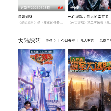
更新至20260623期
9.0
全9集
6
是姐姐呀
死亡游戏：最后的幸存者
《是姐姐呀》是《甜蜜的任务》为姐姐们打造的专属特辑，节目通
《死亡游戏》第二季预告《死
大陆综艺
更多
今日关注
凡人有喜
凤凰早
