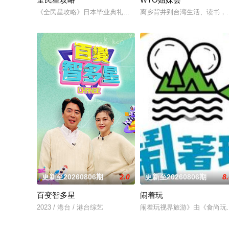
《全民星攻略》日本毕业典礼向学长要制服的第二颗钮釦代表著
离乡背井到台湾生活、读书，
更新至20260806期
2.0
更新至20260806期
8
百变智多星
闹着玩
2023 / 港台 / 港台综艺
闹着玩视界旅游》由《食尚玩