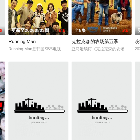
.0
更新至20260803期
8.0
全8集
9.0
Running Man
克拉克森的农场第五季
晚
Running Man是韩国SBS电视台周末娱乐节目《星期天真好》新的版
亚马逊续订《克拉克森的农场》第五
20