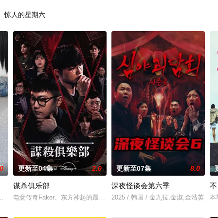
惊人的星期六
.0
更新至04集
2.0
更新至07集
8.0
谋杀俱乐部
深夜怪谈会第六季
不
播出。
，展现多样爱情的可能性。 他爱她，他爱他，她爱她。 是兄弟，是姐妹，是情
电竞传奇Faker、东方神起的最强昌珉、TXT的杋圭等神级阵容破天荒
2025 / 韩国 / 金九拉,金淑,金浩英
本