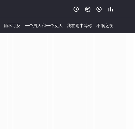




触不可及
一个男人和一个女人
我在雨中等你
不眠之夜