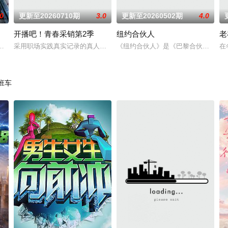
.0
更新至20260710期
3.0
更新至20260502期
4.0
开播吧！青春采销第2季
纽约合伙人
老
过“茶话会”的形式打开每位姐姐丰富多彩的生活姿态，深度挖掘《乘
亡游戏》强势回归，带来更加激烈的对决。4月22日（周三），敬请锁定全新一
采用职场实践真实记录的真人秀竞技形式，真实记录选手职场成长故事，
《纽约合伙人》是《巴黎合伙人》的续
在
班车