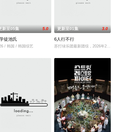
更新至05集
5.0
更新至01集
3.0
学徒池氏
6人行不行
块，是韩国著名主持人刘在石自“家族诞生”第一季结
季。
26 / 韩国 / 韩国综艺
苏打绿乐团最新团综，2026年2月27日首播