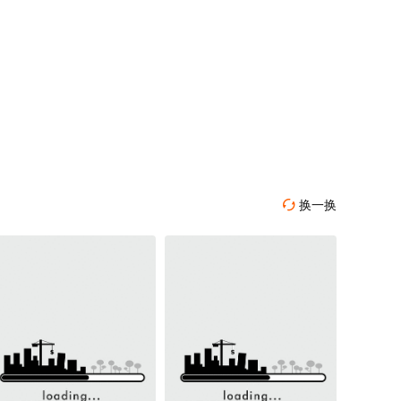
换一换
