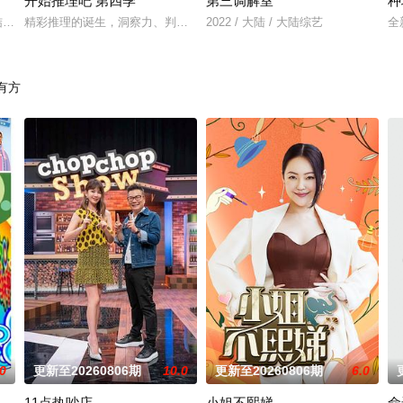
开始推理吧 第四季
第三调解室
种
”的快乐旅程。节目路线将继续延着地球的脉络，探索更全面的世界文
结15位多元坞民通过21天的共同生活与亲手建造，探索"在不够理想的环境中，
精彩推理的诞生，洞察力、判断力等是推理的关键，更少不了开推团的默
2022 / 大陆 / 大陆综艺
全
有方
.0
更新至20260806期
10.0
更新至20260806期
6.0
11点热吵店
小姐不熙娣
命