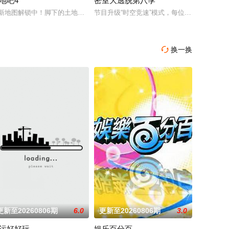
地吧4
密室大逃脱第八季
如何创造
契配合！接下来开推团还会在推理探险的路上继续向前！在推市
新地图解锁中！脚下的土地变了，但十个勤天那份“想把地种好”的滚烫初心不变
节目升级“时空竞速”模式，每位成员携带有
换一换

更新至20260806期
6.0
更新至20260806期
3.0
运好好玩
娱乐百分百