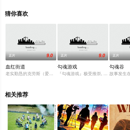
利,坂本龙一,尊龙,陈述,王涛,黄自强,丹尼斯·邓恩,吴涛,劳力,
英若诚,王彪,马吉·汉,苟杰德,理查德·吴,皱缇格,鲍皓昕,黄文
猜你喜欢
捷,邵茹贞,亨利·基,张良斌,梁冬,黄汉琪,宋怀桂,程淑艳等演
员精彩演绎的英国,意大利,中国大陆,法国电影，手机免费观
看高清未删减完整版电影大全就上星空电影网，更多相关
信息可移步至豆瓣电影、电视猫或剧情网等平台了解。
9.0
9.0
正片
正片
正片
血红街道
勾魂游戏
勾魂谷
老实勤恳的克劳斯（爱德华·罗宾逊暂无内容Edward暂无内容G.暂
『勾魂游戏』极受推崇, 在本格推理侦
故事发生
相关推荐