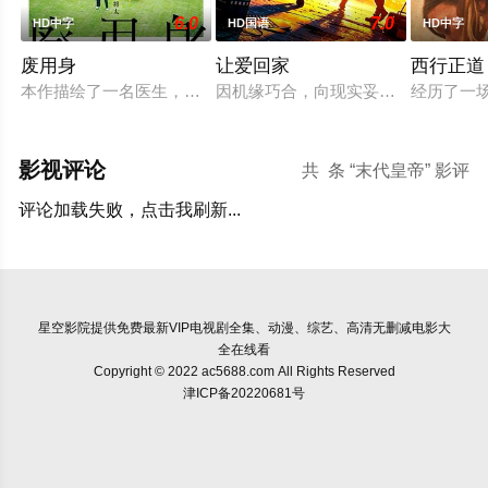
6.0
7.0
HD中字
HD国语
HD中字
废用身
让爱回家
西行正道
本作描绘了一名医生，因一种围绕“废用身”——因瘫痪等原因已
因机缘巧合，向现实妥协的导演朱达
经历了一
影视评论
共
条 “末代皇帝” 影评
评论加载失败，点击我刷新...
星空影院
提供免费最新VIP电视剧全集、动漫、综艺、高清无删减电影大
全在线看
Copyright © 2022 ac5688.com All Rights Reserved
津ICP备20220681号