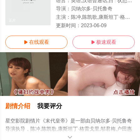
语言：
英语,汉语普通话,日
状态：
正
导演：
贝纳尔多·贝托鲁奇
主演：
陈冲,陈凯歌,康斯坦丁·格雷戈里,邬君梅,户田惠子,卢燕,田川洋行,张天
正片
更新时间：
2023-06-09
在线观看
极速观看


剧情介绍
我要评分
星空影院剧情片《末代皇帝》是一部由贝纳尔多·贝托鲁奇
导演执导，陈冲,陈凯歌,康斯坦丁·格雷戈里,邬君梅,户田惠
子,卢燕,田川洋行,张天民,彼得·奥图尔,蔡鸿翔,里克·扬,区亨
