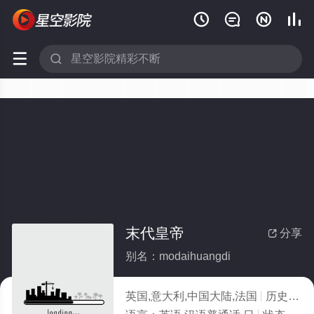






末代皇帝
分享

别名：modaihuangdi
英国,意大利,中国大陆,法国
历史
19