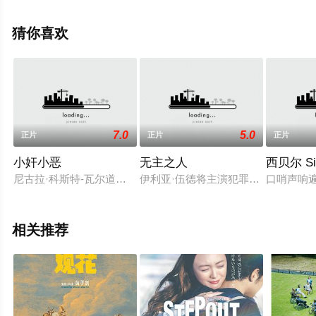
莉雅·肖卡特,约翰·基廷,戴兰·史密斯,Manuel,Rodriguez,克
雷顿·尼姆罗,Jared,Kasowski,杰布·贝里耶,托德·罗宾森,特
猜你喜欢
德·鲁尼等演员精彩演绎的美国电影，手机免费观看高清未
删减完整版电影大全就上星空电影网，更多相关信息可移
步至豆瓣电影、电视猫或剧情网等平台了解。
7.0
5.0
正片
正片
正片
小奸小恶
无主之人
西贝尔 Si
尼古拉·科斯特-瓦尔道将出演黑色喜剧《小奸小恶》(Small Cri
伊利亚·伍德将主演犯罪题材惊悚片[无主
口哨声响
相关推荐