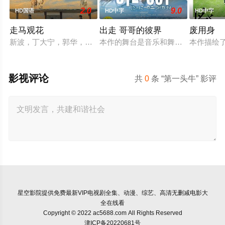
2.0
9.0
HD国语
HD中字
HD中字
走马观花
出走 哥哥的彼界
废用身
新波，丁大宁，郭华，程一木他们毕业于同一所大学。他们和很
本作的舞台是音乐和舞蹈融入生活的
本作描绘
影视评论
共
0
条 “第一头牛” 影评
星空影院
提供免费最新VIP电视剧全集、动漫、综艺、高清无删减电影大
全在线看
Copyright © 2022 ac5688.com All Rights Reserved
津ICP备20220681号