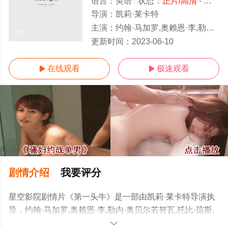
语言：
英语
状态：
正片/高清
- 免费在线观看
导演：
凯莉·莱卡特
主演：
约翰·马加罗,奥赖恩·李,勒内·奥贝尔若努瓦,托比·琼斯,艾文·布莱纳,
正片
更新时间：
2023-06-10
在线观看
极速观看


剧情介绍
我要评分
星空影院剧情片《第一头牛》是一部由凯莉·莱卡特导演执
导，约翰·马加罗,奥赖恩·李,勒内·奥贝尔若努瓦,托比·琼斯,
艾文·布莱纳,斯科特·,谢泼德,加利·法梅尔,莉莉·格莱斯顿,阿
