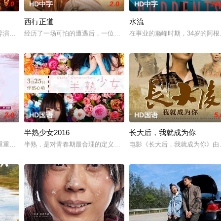
7.0
HD中字
2.0
HD中字
10.
西行正道
水流
无恢复可能的四肢——的治疗方法，而一步步踏入在追求理想的理性与
导演朱达仁萌生拍一部《河南人在北京》电影的念头，在说服主编姚松、老乡韩
经历了一场可怕的遭遇后，一位小镇女子向疏远的哥哥借了钱，独自
在事业的巅峰时期，34岁的阿
2.0
HD国语
3.0
HD国语
5.
半熟少女2016
长大后，我就成为你
重重阻力，克服种种困难，组建乐队追求自己的音乐梦想，并走出了困住他的亲
半熟，是对青春期最合理的定义，它是梦开始的地方，没有深思熟虑
电影《长大后，我就成为你》由