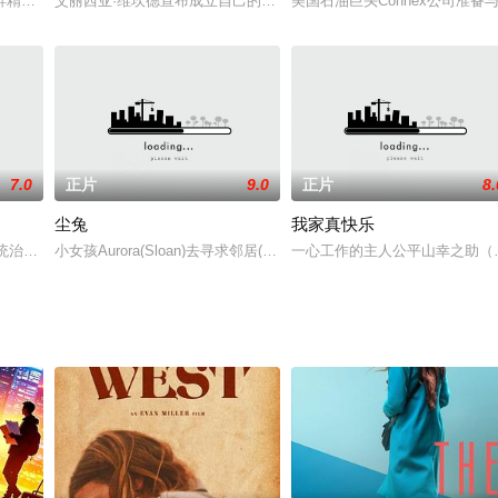
园风光中。年轻的英国女人杰玛与丈夫一起搬到法国一个小乡村，与此同
蚌精取名为桑玉，桑玉对黑山一见钟情。在山中两人为伴修行，奈何桑玉年小耐
艾丽西亚·维坎德宣布成立自己的制片公司Vikarious Productio
美国石油巨头Connex公司准
7.0
正片
9.0
正片
8.
尘兔
我家真快乐
时局动荡，正是乱世之际，英雄辈出，中华民族面临着重大的历史变革
统治下，党卫军对犹太人进行了隔离统治。德国商人奥斯卡·辛德勒（连姆·尼森 Lia
小女孩Aurora(Sloan)去寻求邻居(米科尔森)的帮助：她相信家
一心工作的主人公平山幸之助（