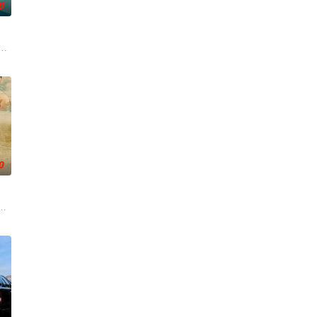
0
战、二房东杨小强加入后，一
一人踏上穿越西德克萨斯州的旅程，寻求紧急医疗救助。一路上，她
根廷造型师丽娜在瑞士的一场颁奖典礼后，被一种突如其来的冲动驱使。回到布
0
情隔阂，和父亲和解，自我成
，只有最单纯的坚定，然而，在这个充满意外的年纪，未来似乎变得
中共四川省第十一届党代表、第十二届中华慈善奖最具爱心慈善楷模张彦杰老