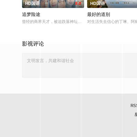
HD国语
9.0
HD国语
追梦险途
最好的道别
曾经的商界天才，被迫跌落神坛。被那微不足道的成就麻醉过后
对生活失去信心的丁琳、阿
影视评论
RS