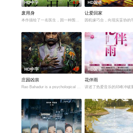
HD中字
6.0
HD国语
废用身
让爱回家
本作描绘了一名医生，因一种围绕“废用身”——因瘫痪等原因已
因机缘巧合，向现实妥协的
HD中字
4.0
HD国语
庄园凶祟
花伴雨
Rao Bahadur is a psychological drama set against the backdro
讲述了热爱音乐的邱峰冲破