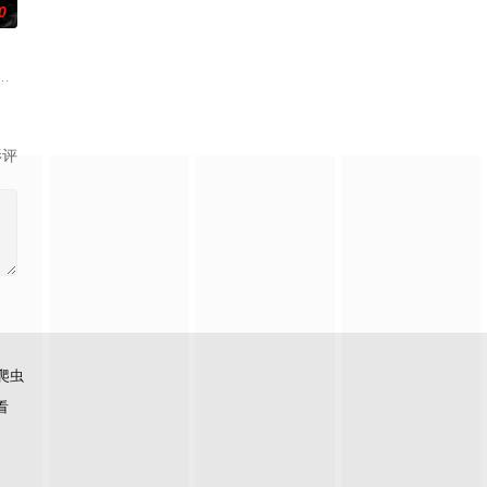
0
历了一些事情，使得他们对生
杨晨，和她的小伙伴徒步尼泊尔珠峰南坡，追梦路上遭遇喜马
部关于叛逆女孩林西西与颓废的犯罪悬疑小说家方云生前往石牛寨所发生的故
影评
爬虫
看