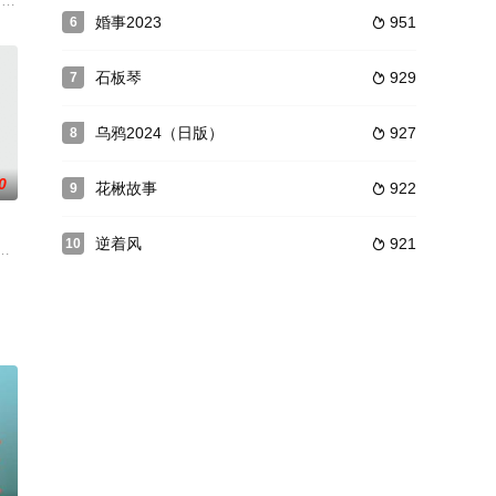
不住寂寞偷跑去诡异的山中寺
ns，公司出品的首部作品名为《欣快》，找来伊
备与一家获得哈萨克斯坦石油开采权的小公司Killen合并，并就开采权向海湾某石
婚事2023
951
6

石板琴
929
7

乌鸦2024（日版）
927
8

0
花楸故事
922
9

逆着风
921
10

m Nees
人被住在自己床底下的一个妖怪吃掉了，而这个邻居恰巧
小日向文世 饰）从长年工作的公司退休。期待着与妻子史枝（户田惠子 饰）