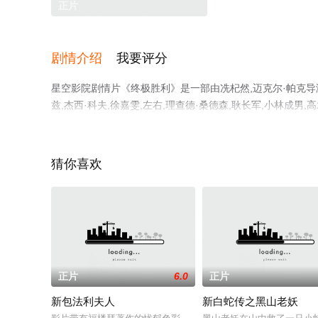
正片
剧情介绍
我要评分
星空影院剧情片《终极胜利》是一部由冼杞然,迈克尔·帕克导演执
兹,杰西·科夫,徐嘉雯,左右,理查德·桑德森,耿长军,小林成男,
盖娃,帕特里斯·波乔尔,战天泽,丹尼尔·法格兰,黄玮霖,何淑
免费观看高清未删减完整版电影大全就上星空电影网，更多
猜你喜欢
正片
6.0
正片
新包法利夫人
新白蛇传之黑山老妖