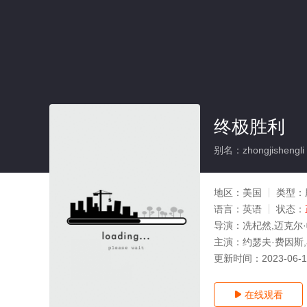
终极胜利
别名：zhongjishengli
地区：
美国
类型：
语言：
英语
状态：
导演：
冼杞然,迈克尔
主演：
约瑟夫·费因斯,
更新时间：
2023-06-
在线观看
