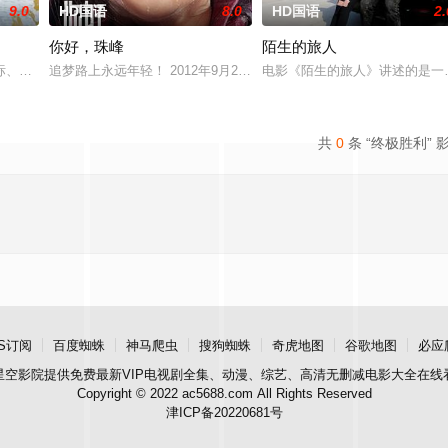
9.0
HD国语
8.0
HD国语
2.
你好，珠峰
陌生的旅人
他该如何面对现实，能改变他的命运的是谁？什么才是生命价值的真谛？
标、梁兴、林雪宜在网上相约轻生，他们来到一座偏僻的小镇，在小镇里他们经
追梦路上永远年轻！ 2012年9月28号，来自北京的27岁杭州姑娘
电影《陌生的旅人》讲述的是一
共
0
条 “终极胜利” 
S订阅
百度蜘蛛
神马爬虫
搜狗蜘蛛
奇虎地图
谷歌地图
必应
星空影院
提供免费最新VIP电视剧全集、动漫、综艺、高清无删减电影大全在线
Copyright © 2022 ac5688.com All Rights Reserved
津ICP备20220681号