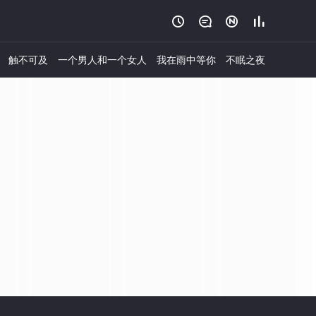




触不可及
一个男人和一个女人
我在雨中等你
不眠之夜