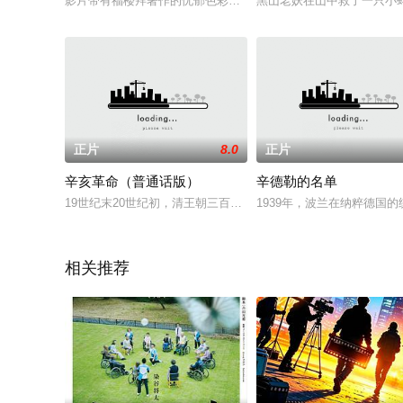
影片带有福楼拜著作的忧郁色彩，故事发生在法国诺曼翠绿的田
黑山老妖在山中救了一只小
正片
8.0
正片
辛亥革命（普通话版）
辛德勒的名单
19世纪末20世纪初，清王朝三百年江山气数将近，内忧外患，
1939年，波兰在纳粹德国的
相关推荐