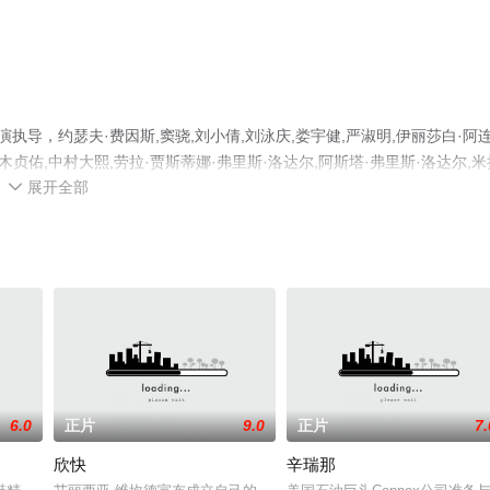
导，约瑟夫·费因斯,窦骁,刘小倩,刘泳庆,娄宇健,严淑明,伊丽莎白·阿
高木贞佑,中村大熙,劳拉·贾斯蒂娜·弗里斯·洛达尔,阿斯塔·弗里斯·洛达尔,米
展开全部
霞,陈泓瑄,盖比特·伊丽莎白·雨菲,张国柱,李昂等演员精彩演绎的美国电影，

相关信息可移步至豆瓣电影、电视猫或剧情网等平台了解。
6.0
正片
9.0
正片
7.
欣快
辛瑞那