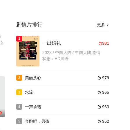
剧情片排行
更多

连
1
拉·
一出婚礼
981

手机
2023 / 中国大陆 / 中国大陆,剧情
状态：HD国语
美丽从心
979
2

水流
965
3

一声承诺
963
4

0
奔跑吧，男孩
952
5
