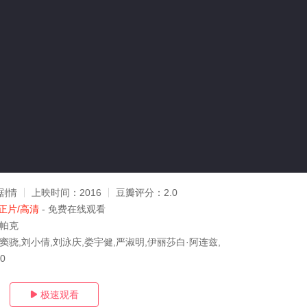
剧情
上映时间：
2016
豆瓣评分：
2.0
正片/高清
- 免费在线观看
·帕克
窦骁,刘小倩,刘泳庆,娄宇健,严淑明,伊丽莎白·阿连兹,
10
极速观看
