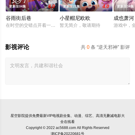
6.0
4.0
更新至04集
更新至21集
更新至04集
谷雨街后巷
小星帽尼欧欧
成也萧河
在时空的交错点开着一间酒馆——谷雨街后巷。 无论城市的角落，
暂无简介，敬请期待
游戏中，
影视评论
共
0
条 “逆天邪神” 影评
星空影院
提供免费最新VIP电视剧全集、动漫、综艺、高清无删减电影大
全在线看
Copyright © 2022 ac5688.com All Rights Reserved
津ICP备20220681号