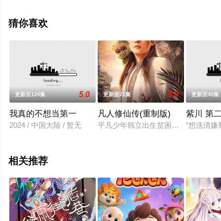
步至豆瓣动漫、电视猫或剧情网等平台了解。
猜你喜欢
5.0
8.0
更新至124集
更新至21集
更新至40集
我真的不想当第一
凡人修仙传(重制版)
紫川 第
2024 / 中国大陆 / 暂无
平凡少年韩立出生贫困，为了让家人
“想洗清
相关推荐