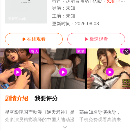
语言：
汉语普通话
状态：
更新至383集
导演：
未知
主演：
未知
更新至383集
更新时间：
2026-08-08
在线观看
极速观看


剧情介绍
我要评分
星空影院国产动漫《逆天邪神》是一部由知名导演执导，
众多演员精彩演绎的中国大陆动漫，手机免费观看高清未
删减完整版动漫全集就上星空电影网，更多相关信息可移
