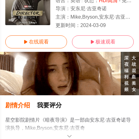
语言：
英语
状态：
HD/高清
- 免费在线观看
导演：
安东尼·吉亚奇诺
主演：
Mike,Bryson,安东尼·吉亚奇诺,Josephine,Giacc
HD
更新时间：
2024-03-09
在线观看
极速观看


剧情介绍
我要评分
星空影院剧情片《暗夜导演》是一部由安东尼·吉亚奇诺导
演执导，Mike,Bryson,安东尼·吉亚奇
诺,Josephine,Giacchino等演员精彩演绎的美国电影，手机
