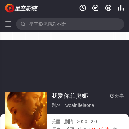






我爱你菲奥娜
分享

别名：woainifeiaona
美国
剧情
2020
2.0