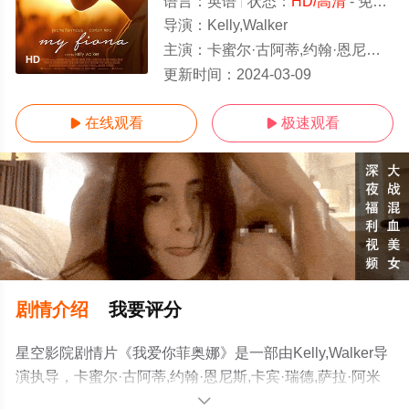
语言：
英语
状态：
HD/高清
- 免费在线观看
导演：
Kelly,Walker
主演：
卡蜜尔·古阿蒂,约翰·恩尼斯,卡宾·瑞德,萨拉·阿米尼,Travis,C
HD
更新时间：
2024-03-09
在线观看
极速观看


剧情介绍
我要评分
星空影院剧情片《我爱你菲奥娜》是一部由Kelly,Walker导
演执导，卡蜜尔·古阿蒂,约翰·恩尼斯,卡宾·瑞德,萨拉·阿米
尼,Travis,Coles,斯特灵·苏利曼,Ursula,Taherian等演员精彩
