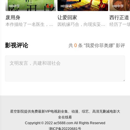
6.0
7.0
HD中字
HD国语
HD中字
废用身
让爱回家
西行正道
本作描绘了一名医生，因一种围绕“废用身”——因瘫痪等原因已
因机缘巧合，向现实妥协的导演朱达
经历了一
影视评论
共
0
条 “我爱你菲奥娜” 影评
星空影院
提供免费最新VIP电视剧全集、动漫、综艺、高清无删减电影大
全在线看
Copyright © 2022 ac5688.com All Rights Reserved
津ICP备20220681号