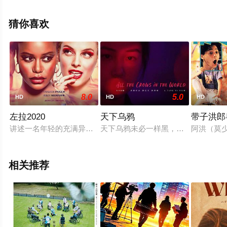
演绎的美国电影，手机免费观看高清未删减完整版电影大
全就上星空电影网，更多相关信息可移步至豆瓣电影、电
猜你喜欢
视猫或剧情网等平台了解。
8.0
5.0
HD
HD
HD
左拉2020
天下乌鸦
带子洪郎
讲述一名年轻的充满异域风情的舞者同意与一名妓女、她的男友
天下乌鸦未必一样黑，臭味相投也不
阿洪（莫
相关推荐