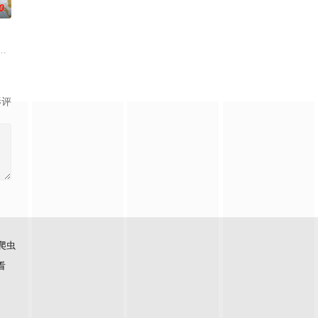
0
老师的故事改编，通过创建爱
如何面对现实，能改变他的命运的是谁？什么才是生命价值的真谛？
梁兴、林雪宜在网上相约轻生，他们来到一座偏僻的小镇，在小镇里他们经历
影评
爬虫
看