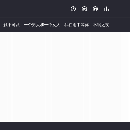




触不可及
一个男人和一个女人
我在雨中等你
不眠之夜