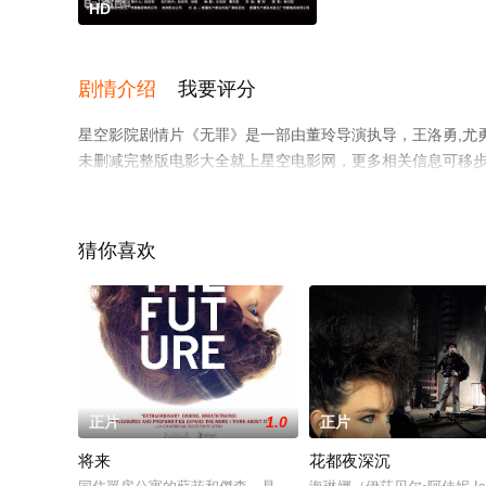
HD
剧情介绍
我要评分
星空影院剧情片《无罪》是一部由董玲导演执导，王洛勇,尤勇
未删减完整版电影大全就上星空电影网，更多相关信息可移
猜你喜欢
正片
1.0
正片
将来
花都夜深沉