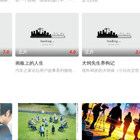
月，他們就要迎接領養的貓咪開始新生活。意識到人生可能只剩最後3
abelle Adjani）的丈夫是法国的一个黑帮头目。一天，当他携带一个装着重要
在一个喧闹、嘈杂的迪厅中，一群衣着时尚暴露的青年男女正在吸食
暂无内容
7.0
正片
4.0
正片
2.
画板上的人生
犬饲先生养狗记
汽车之家论坛用户故事系列微电影《画板上的人生》根据汽车之家论坛
现年48岁的犬饲保（小日向文