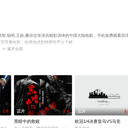
智,胡明,王政,桑宗忠等演员精彩演绎的中国大陆电影，手机免费观看高
步至豆瓣电影、电视猫或剧情网等平台了解。
展开全部

1.0
正片
7.0
正片
3.
黑暗中的救赎
欧冠1/4决赛皇马VS马竞