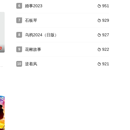
文件的文
着毒品，随着毒品效果的发作，男女们的行为更加放荡，而就在这群
婚事2023
951
6

石板琴
929
7

乌鸦2024（日版）
927
8

0
花楸故事
922
9

逆着风
921
10

红人馆用户亲身经历改编。90后有志青年创立绘画工作室，从科
世暂无内容饰）是某宠物用品制造公司的职员，一年前他被公司派往某小岛的超