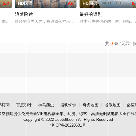
5.0
HD国语
9.0
HD国语
9.
追梦险途
最好的道别
熟虑，只有最单纯的坚定，然而，在这个充满意外的年纪，未来似乎变得
》由中共四川省第十一届党代表、第十二届中华慈善奖最具爱心慈善楷模张彦杰
曾经的商界天才，被迫跌落神坛。被那微不足道的成就麻醉过后他该
对生活失去信心的丁琳、阿标、
共
0
条 “无罪” 
S订阅
百度蜘蛛
神马爬虫
搜狗蜘蛛
奇虎地图
谷歌地图
必应
星空影院
提供免费最新VIP电视剧全集、动漫、综艺、高清无删减电影大全在线
Copyright © 2022 ac5688.com All Rights Reserved
津ICP备20220681号