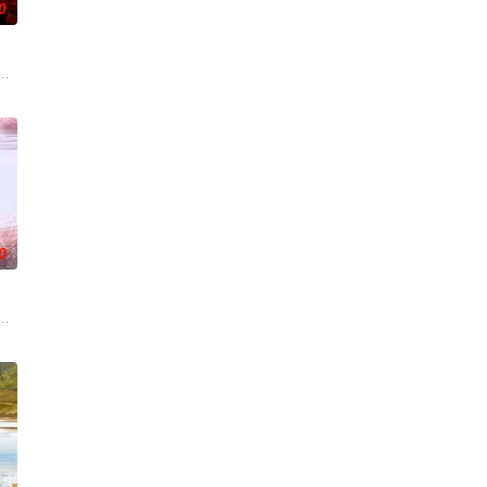
0
开始了舞蹈生涯。朱音为了支
复可能的四肢——的治疗方法，而一步步踏入在追求理想的理性与
朱达仁萌生拍一部《河南人在北京》电影的念头，在说服主编姚松、老乡韩战
0
到布宜诺斯艾利斯后，她什么
阻力，克服种种困难，组建乐队追求自己的音乐梦想，并走出了困住他的亲情