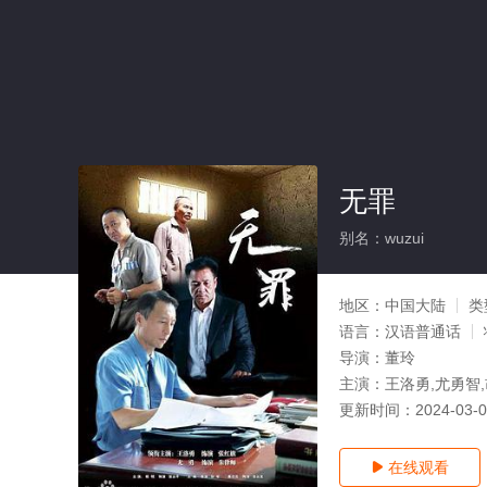
无罪
别名：wuzui
地区：
中国大陆
类
语言：
汉语普通话
导演：
董玲
主演：
王洛勇,尤勇智,
更新时间：
2024-03-
在线观看
