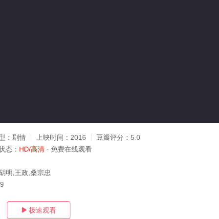
型：
剧情
上映时间：
2016
豆瓣评分：
5.0
状态：
HD/高清
- 免费在线观看
胡明,王政,桑宗忠
09
极速观看
