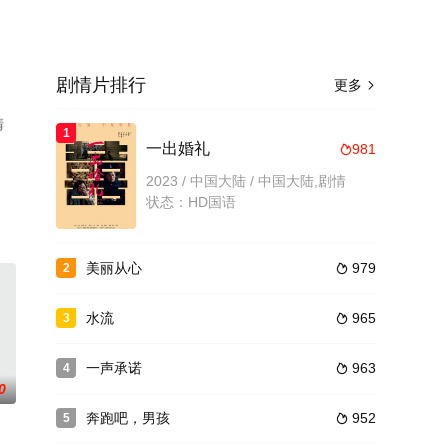
剧情片排行
更多

清
1
一出婚礼
981

2023 / 中国大陆 / 中国大陆,剧情
状态：HD国语
美丽从心
979
2

水流
965
3

一声承诺
963
4

0
奔跑吧，男孩
952
5
