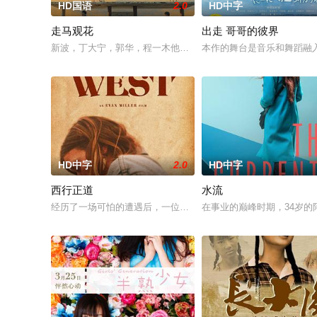
HD国语
2.0
HD中字
走马观花
出走 哥哥的彼界
新波，丁大宁，郭华，程一木他们毕业于同一所大学。他们和很
本作的舞台是音乐和舞蹈融
HD中字
2.0
HD中字
西行正道
水流
经历了一场可怕的遭遇后，一位小镇女子向疏远的哥哥借了钱，
在事业的巅峰时期，34岁