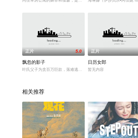
同住單房公寓的蘇菲和傑森，是一對30出頭的小夫妻，再過一個
海琳娜（伊莎贝尔•阿佳妮 Is
正片
5.0
正片
飘忽的影子
日历女郎
叶氏父子为贪百万巨款，落难逃恢恢天网。
暂无内容
相关推荐