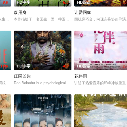
9.0
HD中字
6.0
HD国语
7.
废用身
让爱回家
多年轻人一样，自以为是，敏感错弱，没有被认可的才华。他们来自不同
入生活的冲绳。与母亲朱音、妹妹舞一起生活的照屋踊，憧憬舞蹈学校的丽莎，
本作描绘了一名医生，因一种围绕“废用身”——因瘫痪等原因已无恢
因机缘巧合，向现实妥协的导演
10.0
HD中字
4.0
HD国语
2.
庄园凶祟
花伴雨
独自一人踏上穿越西德克萨斯州的旅程，寻求紧急医疗救助。一路上，她
的阿根廷造型师丽娜在瑞士的一场颁奖典礼后，被一种突如其来的冲动驱使。回
Rao Bahadur is a psychological drama set against the backdro
讲述了热爱音乐的邱峰冲破重重