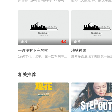
罗伯特（多格雷·斯科特 Dougray Scott 饰）是一名新闻记者，
盛琴（艾丽娅 饰）的父亲
正片
6.0
正片
一盘没有下完的棋
地狱神警
1920年代，北平。在一次军阀寿宴棋会上，日本围棋高手松波（
影片多面展现了美国第一位黑
相关推荐