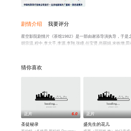
HD
剧情介绍
我要评分
星空影院剧情片《茶馆1982》是一部由谢添导演执导，于是之,郑
胡宗温,程中,李大千,李源,李翔,张瞳,任宝贤,尚丽娟,米铁增,田
涛,朱旭,孙敬修,曹孟浪,何康理等演员精彩演绎的中国大陆
息可移步至豆瓣电影、电视猫或剧情网等平台了解。
猜你喜欢
正片
6.0
正片
圣徒秘录
盛先生的花儿