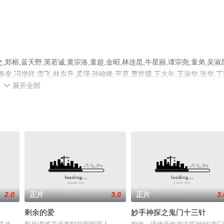
榕,蓝天野,英若诚,黄宗洛,童超,金昭,林连昆,牛星丽,谭宗尧,童弟,吴淑
春奎,冯增祥,雷飞,林东升,孟瑾,孙峻峰,平原,曹世骧,王大年,王淑华,张华,
展开全部
电影，手机免费观看高清未删减完整版电影大全就上星空电影网，更多相关

2.0
正片
3.0
正片
3.
剩余的爱
妙手神探之鬼门十三针