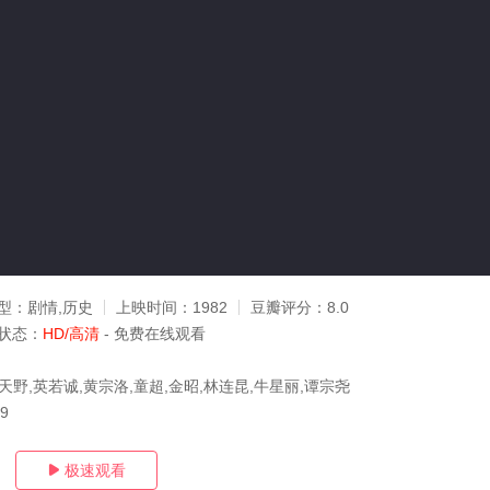
型：
剧情,历史
上映时间：
1982
豆瓣评分：
8.0
状态：
HD/高清
- 免费在线观看
天野,英若诚,黄宗洛,童超,金昭,林连昆,牛星丽,谭宗尧
09
极速观看
