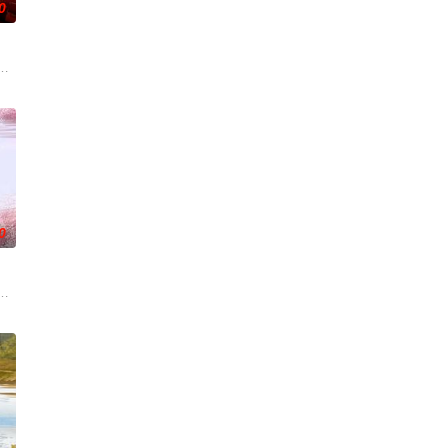
0
开始了舞蹈生涯。朱音为了支
复可能的四肢——的治疗方法，而一步步踏入在追求理想的理性与
朱达仁萌生拍一部《河南人在北京》电影的念头，在说服主编姚松、老乡韩战
0
到布宜诺斯艾利斯后，她什么
阻力，克服种种困难，组建乐队追求自己的音乐梦想，并走出了困住他的亲情