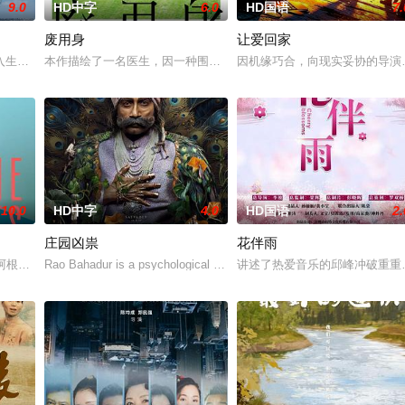
9.0
HD中字
6.0
HD国语
7.
废用身
让爱回家
多年轻人一样，自以为是，敏感错弱，没有被认可的才华。他们来自不同
入生活的冲绳。与母亲朱音、妹妹舞一起生活的照屋踊，憧憬舞蹈学校的丽莎，
本作描绘了一名医生，因一种围绕“废用身”——因瘫痪等原因已无恢
因机缘巧合，向现实妥协的导演
10.0
HD中字
4.0
HD国语
2.
庄园凶祟
花伴雨
独自一人踏上穿越西德克萨斯州的旅程，寻求紧急医疗救助。一路上，她
的阿根廷造型师丽娜在瑞士的一场颁奖典礼后，被一种突如其来的冲动驱使。回
Rao Bahadur is a psychological drama set against the backdro
讲述了热爱音乐的邱峰冲破重重