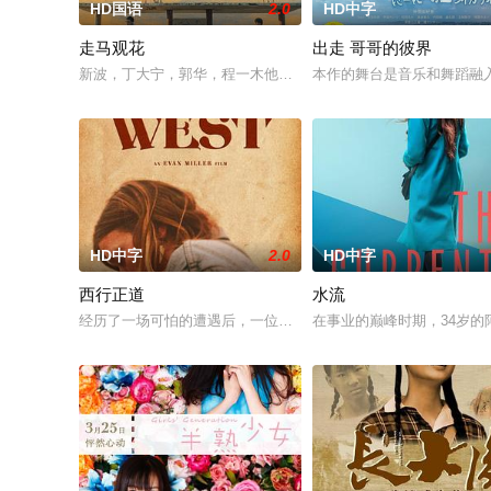
HD国语
2.0
HD中字
走马观花
出走 哥哥的彼界
新波，丁大宁，郭华，程一木他们毕业于同一所大学。他们和很
本作的舞台是音乐和舞蹈融
HD中字
2.0
HD中字
西行正道
水流
经历了一场可怕的遭遇后，一位小镇女子向疏远的哥哥借了钱，
在事业的巅峰时期，34岁