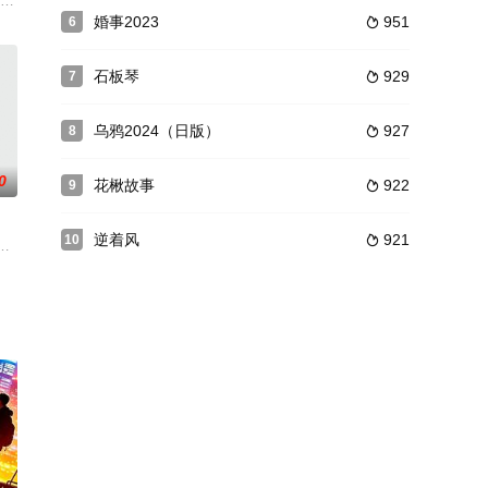
顾父亲的饮食起居，盛琴雇
金峰勇”，因把自己当下人使唤的上司不仅整天陪酒，还被当成司
门十三针”正可救人于鬼门，邪可控人于傀儡，人人皆想得之，奈何它早已匿于
婚事2023
951
6

石板琴
929
7

乌鸦2024（日版）
927
8

0
花楸故事
922
9

逆着风
921
10

000名罪犯。
真相的过程，探讨了全民“吃瓜”时代里真相的边界和主流媒体的
，叶梦虹的舅舅金虎是村支书。周志轩的蔬菜脱水厂由于环境污染问题被关停