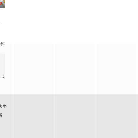
0
老师的故事改编，通过创建爱
如何面对现实，能改变他的命运的是谁？什么才是生命价值的真谛？
梁兴、林雪宜在网上相约轻生，他们来到一座偏僻的小镇，在小镇里他们经历
影评
爬虫
看