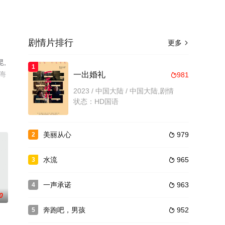
剧情片排行
更多

昆,
1
丁海
一出婚礼
981

信
2023 / 中国大陆 / 中国大陆,剧情
状态：HD国语
美丽从心
979
2

水流
965
3

一声承诺
963
4

0
奔跑吧，男孩
952
5
