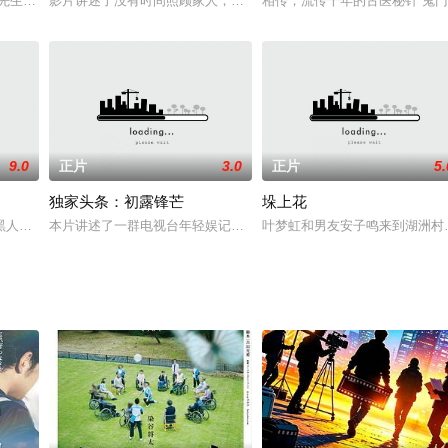
为了撰写关于约瑟玛利亚（查理·考克斯 Charl
盛先生（王德顺 饰）患上了老年痴呆症，每况愈下，最终生活无法自理。为了照
影片讲述了没有时间照顾家人，每天忙于公司事务的韩国代表性家长“
相传，流传千年的古医秘针“鬼
9.0
正片
3.0
正片
5.
独家头条：初露锋芒
垛上花
三国连太郎 饰）与江南棋王况易山（孙道临 饰）相遇。无意中松
人副警长拜斯·里弗斯的传奇故事。在他漫长的危险职业生涯中，他曾逮捕超过3
本片讲述了一群电视台年轻娱记突破重重阻碍，追查一起剧组事故背后
叶梦虹和男友安子鸣来到湖洲村