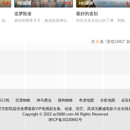
5.0
HD国语
9.0
HD国语
9.
追梦险途
最好的道别
熟虑，只有最单纯的坚定，然而，在这个充满意外的年纪，未来似乎变得
》由中共四川省第十一届党代表、第十二届中华慈善奖最具爱心慈善楷模张彦杰
曾经的商界天才，被迫跌落神坛。被那微不足道的成就麻醉过后他该
对生活失去信心的丁琳、阿标、
共
0
条 “茶馆1982” 
S订阅
百度蜘蛛
神马爬虫
搜狗蜘蛛
奇虎地图
谷歌地图
必应
星空影院
提供免费最新VIP电视剧全集、动漫、综艺、高清无删减电影大全在线
Copyright © 2022 ac5688.com All Rights Reserved
津ICP备20220681号