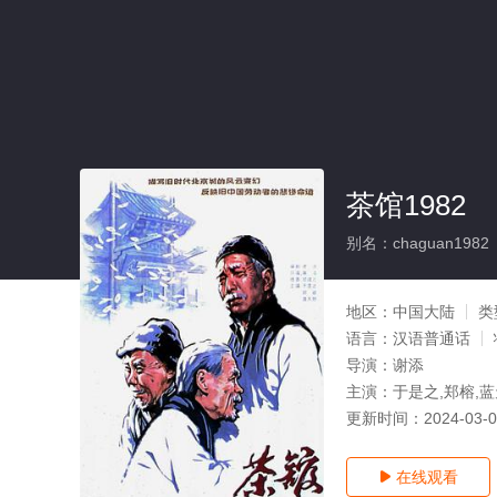
茶馆1982
别名：chaguan1982
地区：
中国大陆
类
语言：
汉语普通话
导演：
谢添
主演：
于是之,郑榕,蓝
更新时间：
2024-03-
在线观看
