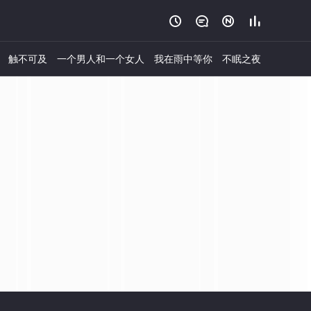




触不可及
一个男人和一个女人
我在雨中等你
不眠之夜