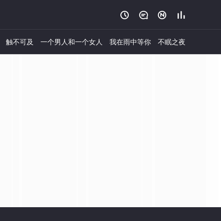




触不可及
一个男人和一个女人
我在雨中等你
不眠之夜