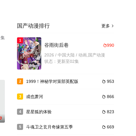
国产动漫排行
更多

全集
1
谷雨街后巷
990

2026 / 中国大陆 / 动画,国产动漫
状态：更新至02集
1999！神秘学对策部英配版
953
2

成也萧河
866
3

星星狐的体验
823
4

0
斗魂卫之玄月奇缘第五季
669
5
