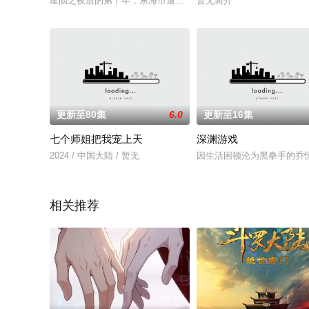
星陨之夜后的第十年，东海市遭遇前所未有的兽潮，期间守卫者左
暂无简介
更新至80集
6.0
更新至16集
七个师姐把我宠上天
深渊游戏
2024 / 中国大陆 / 暂无
因生活困顿沦为黑拳手的乔
相关推荐