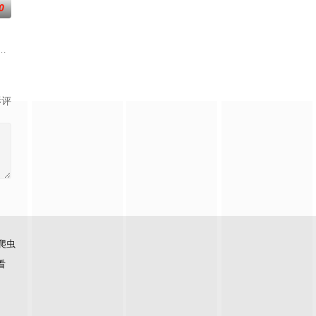
0
，主角孟川自小立下为母复仇的誓言，以镜湖道院为起点，凭借坚毅无畏的心
影评
爬虫
看