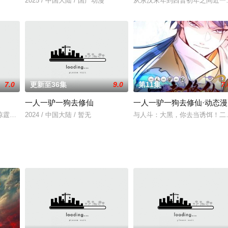
辉因擅离职守而犯叛国罪，被判死刑，缓刑十年。八年后，背负着'叛
2025 / 中国大陆 / 国产动漫
从东汉末年到西晋初年之间近一
7.0
更新至36集
9.0
第11集
7.
一人一驴一狗去修仙
一人一驴一狗去修仙·动态漫
惊霆，在一场交通事故后醒来，发现自己来到一个陌生世界。这里科技远高于他
2024 / 中国大陆 / 暂无
与人斗：大黑，你去当诱饵！二