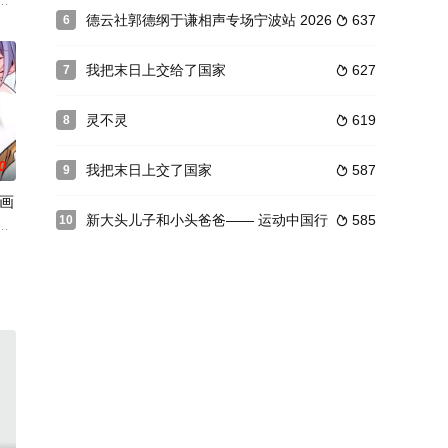
百年的历史风云，以描写战争为主，反映了东汉末年的群雄割据混战和魏、蜀
德云社郭德纲于谦相声专场宁波站 2026
637
6

我把末日上交给了国家
627
7

灵不灵
619
8

0
我把末日上交了国家
587
9

画
新大头儿子和小头爸爸—— 运动中国行
585
10

的认知，让人仿佛置身未来，
驴，你踹他屁股，我敲他后脑勺！与妖斗：大黑，五步倒三倍量！二驴，捆妖