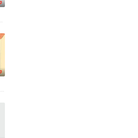
0
讯视频《斗罗大陆绝世唐门》动画正式启动！
0
。
子的君王下一秒竟然变成嗜血凶兽……“明”失去了一切在乎的人
"一跃成为肩负责任的"大姐姐"，而乔治从集万千宠爱