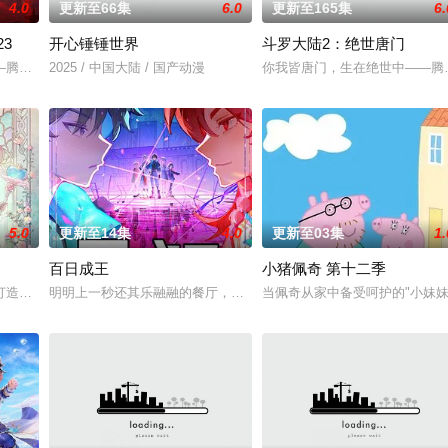
4.0
更新至66集
6.0
更新至165集
6.
3
开心锤锤世界
斗罗大陆2：绝世唐门
以为能在这片熟悉的地方游刃有余。然而，令他震惊的是，游戏中强大无
—腾讯视频《斗罗大陆绝世唐门》动画正式启动！
2025 / 中国大陆 / 国产动漫
你我皆唐门，生在绝世中——腾
5.0
更新至14集
4.0
更新至03集
1.
百日成王
小猪佩奇 第十二季
还是繁星坠落的荒漠， 穿过现实的迷宫，欢迎光临“谷雨街后巷”
打造『花仙子』全新动画 新作将继承经典、结合潮流、呈现崭新的花仙子世界
明明上一秒还其乐融融的餐厅，下一秒竟然血流成河……明明是爱民如
当佩奇从家中备受呵护的"小妹妹