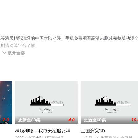
无等演员精彩演绎的中国大陆动漫，手机免费观看高清未删减完整版动漫
或剧情网等平台了解。
展开全部

2.0
更新至60集
4.0
更新至60集
10.
神级御物，我每天征服女神
三国演义3D