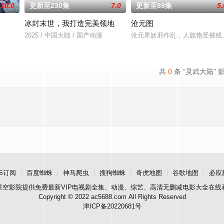
10.0
更新至230集
7.0
更新至89集
5.
冰封末世，我打造完美领地
沧元图
2025 / 中国大陆 / 国产动漫
沧元界妖邪作乱，人族饱受摧残
共
0
条 “灵武大陆” 
S订阅
百度蜘蛛
神马爬虫
搜狗蜘蛛
奇虎地图
谷歌地图
必应
星空影院
提供免费最新VIP电视剧全集、动漫、综艺、高清无删减电影大全在线
Copyright © 2022 ac5688.com All Rights Reserved
津ICP备20220681号