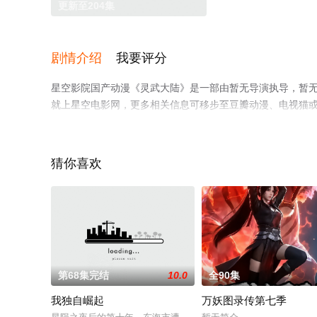
更新至204集
剧情介绍
我要评分
星空影院国产动漫《灵武大陆》是一部由暂无导演执导，暂
就上星空电影网，更多相关信息可移步至豆瓣动漫、电视猫
猜你喜欢
第68集完结
10.0
全90集
我独自崛起
万妖图录传第七季