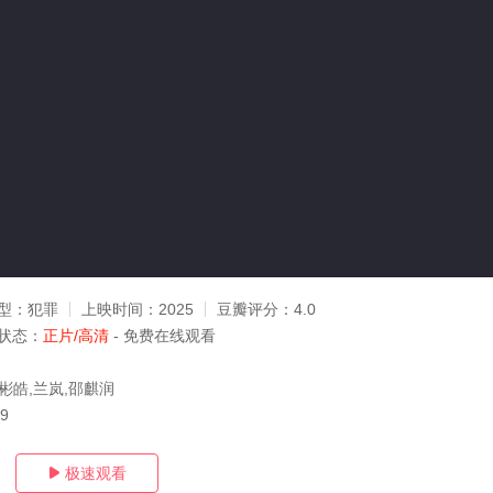
型：
犯罪
上映时间：
2025
豆瓣评分：
4.0
状态：
正片/高清
- 免费在线观看
彬皓,兰岚,邵麒润
19
极速观看
