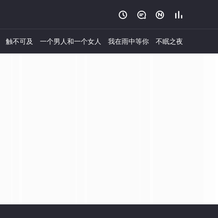




触不可及
一个男人和一个女人
我在雨中等你
不眠之夜