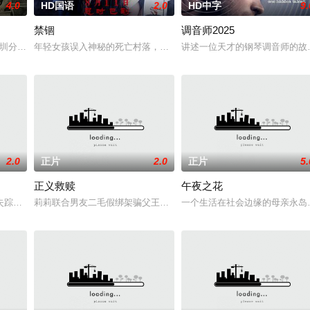
4.0
HD国语
2.0
HD中字
9.
禁锢
调音师2025
壁单元里，独居女孩林雨彤（刘浩存 饰）在熟睡中被人侵犯；赌鬼租
瑠公圳分尸大案”改编。刑警赵子午（朱轩洋 饰）与记者张秀秀（吴卓源 饰）在
年轻女孩误入神秘的死亡村落，百年禁忌之地，发生一系列离奇事件
讲述一位天才的钢琴调音师的故
2.0
正片
2.0
正片
5.
正义救赎
午夜之花
，不惜付出生命的代价，只为让阳光普照大地，还我一江清水。
失踪》为了给弟弟的手术费筹钱，海兰与身为高利贷主的泰秀联合策划了一起绑
莉莉联合男友二毛假绑架骗父王总200万，同伙实为遭她当年陷害的
一个生活在社会边缘的母亲永岛