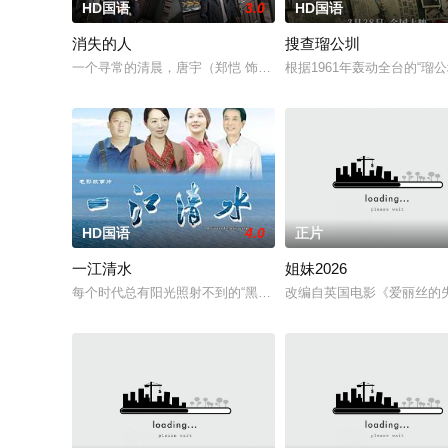
HD国语
3.0
HD国语
消失的人
搜查瑠公圳
一个寻常的清晨，唐宇（郑恺 饰）的儿子在楼梯间凭空消失；隔
根据1961年轰动全台的“
HD国语
4.0
正片
一江清水
姐妹2026
每个时代总有阳光照射不到的“黑暗”可是，总有些人在坚持不懈
改编自英国电影《爱丽丝的