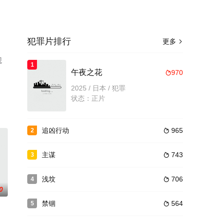
犯罪片排行
更多

观
1
午夜之花
970

2025 / 日本 / 犯罪
状态：正片
追凶行动
965
2

主谋
743
3

浅坟
706
4

0
禁锢
564
5
