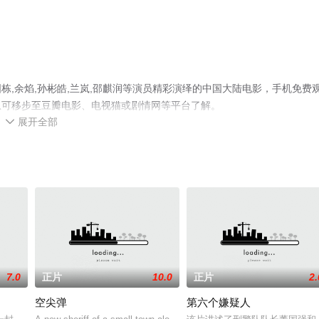
,余焰,孙彬皓,兰岚,邵麒润等演员精彩演绎的中国大陆电影，手机免费
息可移步至豆瓣电影、电视猫或剧情网等平台了解。
展开全部

7.0
正片
10.0
正片
2.
空尖弹
第六个嫌疑人