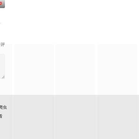
0
绝境中完成复仇，将施暴者
的人却被命运交织在一起！善恶难辨的男人“驯鹿”，身怀六甲的
,傅冲,尹铸胜
影评
爬虫
看