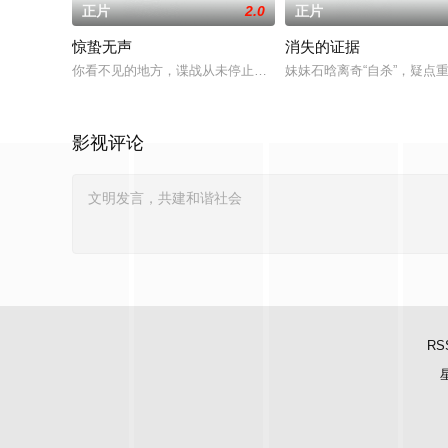
正片
2.0
正片
惊蛰无声
消失的证据
你看不见的地方，谍战从未停止交锋！我国最新战机的涉密信息
妹妹石晗离奇“自杀”，疑
影视评论
RS