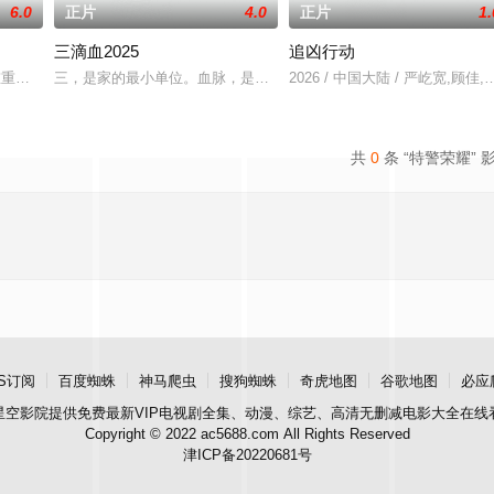
6.0
正片
4.0
正片
1.
三滴血2025
追凶行动
外泄，国家安全面临威胁，国安小组迅速行动抓捕间谍，在信任与背叛的
点重重。姐姐石岚毅然踏上追凶之路，她孤身对抗恶势力，艰难收集证据，最终在
三，是家的最小单位。血脉，是维系家庭的纽带。然而，三个素不相识
2026 / 中国大陆 / 严屹宽,顾佳
共
0
条 “特警荣耀” 
S订阅
百度蜘蛛
神马爬虫
搜狗蜘蛛
奇虎地图
谷歌地图
必应
星空影院
提供免费最新VIP电视剧全集、动漫、综艺、高清无删减电影大全在线
Copyright © 2022 ac5688.com All Rights Reserved
津ICP备20220681号