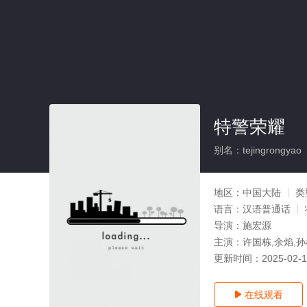
特警荣耀
别名：tejingrongyao
地区：
中国大陆
类
语言：
汉语普通话
导演：
施宏源
主演：
许国栋,余焰,孙
更新时间：
2025-02-
在线观看
