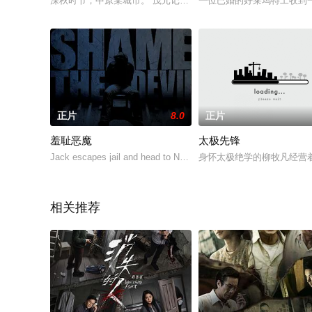
深秋时节，中原某城市。“茂元记”店铺火光冲天，消防车和警车
一位已婚的好莱坞特工收到
正片
8.0
正片
羞耻恶魔
太极先锋
Jack escapes jail and head to New York city to track down an
身怀太极绝学的柳牧凡经营
相关推荐