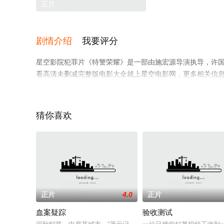
正片
剧情介绍
我要评分
星空影院犯罪片《特警荣耀》是一部由施宏源导演执导，许国栋
看高清未删减完整版电影大全就上星空电影网，更多相关信
猜你喜欢
正片
4.0
正片
血案疑踪
验收测试