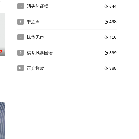
恶世界。
方言等不畏艰辛、排除重重阻碍，终于破获了诡异的“坟地藏尸案”，新入警的
消失的证据
544
6

罪之声
498
7

惊蛰无声
416
8

0
棋拳风暴国语
399
9

正义救赎
385
10

家，最终在徒弟们的帮助下，
流成河；医院爆炸火光冲天，惨叫此起彼伏。这不是末日，是毒品操控下的城