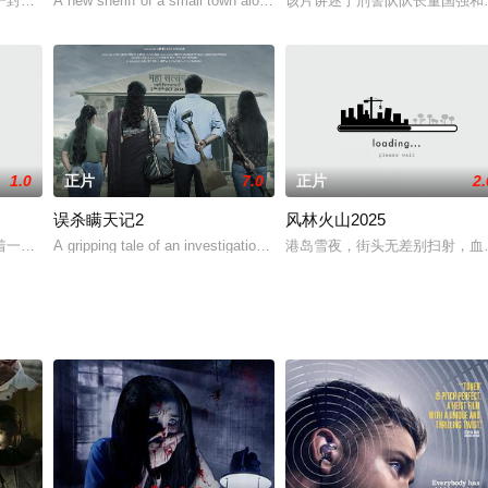
呼啸而至，经足迹专家祁凡（斗兵 饰）侦察发现，会计小楚（梁玉瑾
一封关于匿名性接触的神秘信件，并陷入了一个充满谎言、不忠和数字数据的险
A new sheriff of a small town along the U.S. & Mexico bo
该片讲述了刑警队队长董国强和
1.0
正片
7.0
正片
2.
误杀瞒天记2
风林火山2025
着一家武馆，一身正气的他以惩恶扬善为己任，因不耻代人作恶，不想竟惹上仇
A gripping tale of an investigation and a family which is th
港岛雪夜，街头无差别扫射，血