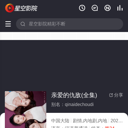






亲爱的仇敌(全集)
分享

别名：qinaidechoudi
中国大陆
剧情,内地剧,内地
2025
3