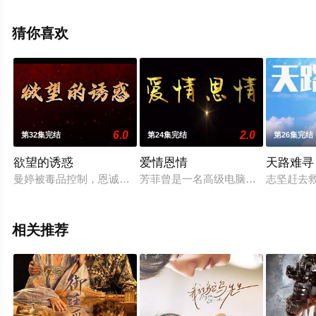
机免费观看高清未删减完整版电视剧全集就上星空电影
网，更多相关信息可移步至豆瓣电视剧、电视猫或剧情网
猜你喜欢
等平台了解。
6.0
2.0
第32集完结
第24集完结
第26集完结
欲望的诱惑
爱情恩情
天路难寻
曼婷被毒品控制，恩诚知道了曼婷与林子交往，在大排档换钱，
芳菲曾是一名高级电脑工程师，经历
志坚赶去
相关推荐