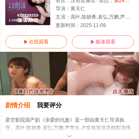
语言：
汉语普通话
状态：
第24集完结
导演：
黄天仁
主演：
高叶,陈妍希,袁弘,万鹏,芦芳生,卢东旭
1-24全集/大结局
更新时间：
2025-11-09
在线观看
极速观看


剧情介绍
我要评分
星空影院国产剧《亲爱的仇敌》是一部由黄天仁导演执
导，高叶,陈妍希,袁弘,万鹏,芦芳生,卢东旭等演员精彩演绎
的中国大陆电视剧，大结局剧情已揭晓（1-24全集），手
