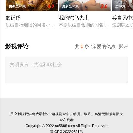
4.0
2.0
更新至20集
更新至04集
全36集
御廷谣
我的鸵鸟先生
兵自风中
改编自行烟烟的同名小说。孟廷辉，大平王朝有史以来个以女子
本剧改编自含胭的同名小说，讲述了邻
该剧讲述
影视评论
共
0
条 “亲爱的仇敌” 影评
星空影院
提供免费最新VIP电视剧全集、动漫、综艺、高清无删减电影大
全在线看
Copyright © 2022 ac5688.com All Rights Reserved
津ICP备20220681号