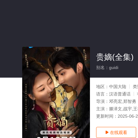
贵嫡(全集)
别名：guidi
地区：
中国大陆
类
语言：
汉语普通话
导演：
邓亮宏,郑智勇
主演：
滕泽文,战宇,
更新时间：
2025-06-
在线观看
