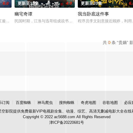
6.0
更新至15集
4.0
更新至20集
6.
幽宅奇谭
我当卧底这件事
江逾白长大以后，林知夏忽然对他说：“江逾白，我喜欢你，哲学和生物学意义上
民国时期，江淮与迅哥组成说书班子，偶遇“白天人住屋，晚上鬼占房”
程序员李文刻意接近顾婷，利用
共
0
条 “贵嫡” 
S订阅
百度蜘蛛
神马爬虫
搜狗蜘蛛
奇虎地图
谷歌地图
必应
星空影院
提供免费最新VIP电视剧全集、动漫、综艺、高清无删减电影大全在线
Copyright © 2022 ac5688.com All Rights Reserved
津ICP备20220681号