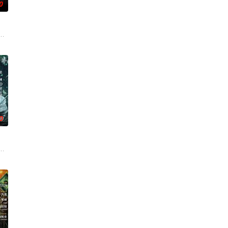
0
铭夕（何洛洛 饰）的成长
币。根据党中央指示，高景波、徐邵梁、孙希光和黄鹰等人开始筹
馆，本想低调扎纸维生，却因一具流血的新娘纸人卷入了一场跨越十年的惊天
0
刑侦手段，接连破获数起重
帅许又安与昆曲名伶荣筱楠推向不死不休的对立绝境。而他们不知，
家连载漫画《吾凰在上》。现代少女奚圆（姜贞羽 饰）因意外踏入玄机界，继