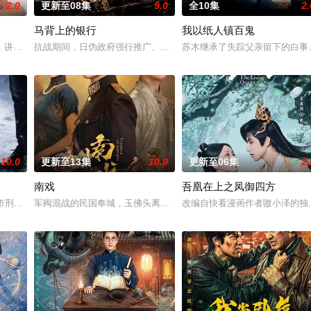
2.0
更新至08集
9.0
全10集
2.
马背上的银行
我以纸人镇百鬼
进士科三元及第入翰林院的奇女子。十年前的她被他从死人堆里救出来，
，讲述了邻家女孩庞倩（苏晓彤 饰）与童年时因一场意外落下身体残缺的少年顾
抗战期间，日伪政府强行推广、使用由“中国准备银行”发行的伪钞货
苏木继承了失踪父亲留下的白事
10.0
更新至13集
10.0
更新至06集
2.
南戏
吾凰在上之凤御四方
决心各展所长创办旅行社。他们以当地的特色人文与美食为引，用真诚
河市刑侦支队在无普及监控、无DNA鉴定技术的支持下，通过摸排、勘查等传统
军阀混战的民国奉城，玉佛头离奇失窃，戏班主横尸戏台，将冷血少
改编自快看漫画作者嗷小泽的独