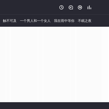




触不可及
一个男人和一个女人
我在雨中等你
不眠之夜