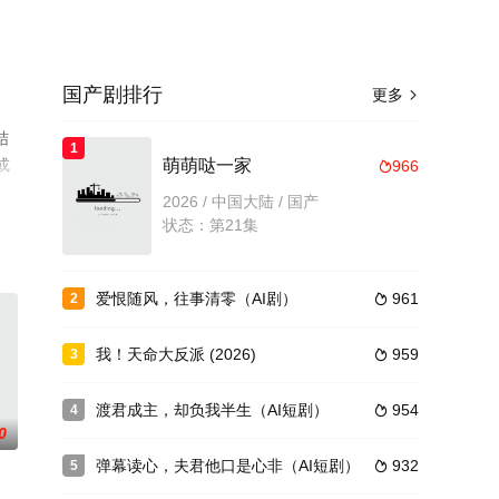
国产剧排行
更多

结
1
或
萌萌哒一家
966

2026 / 中国大陆 / 国产
状态：第21集
爱恨随风，往事清零（AI剧）
961
2

我！天命大反派 (2026)
959
3

渡君成主，却负我半生（AI短剧）
954
4

0
弹幕读心，夫君他口是心非（AI短剧）
932
5
