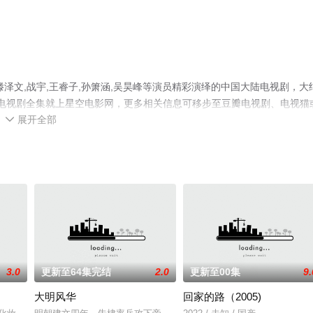
泽文,战宇,王睿子,孙箫涵,吴昊峰等演员精彩演绎的中国大陆电视剧，大
版电视剧全集就上星空电影网，更多相关信息可移步至豆瓣电视剧、电视猫
展开全部

3.0
更新至64集完结
2.0
更新至00集
9.
大明风华
回家的路（2005)