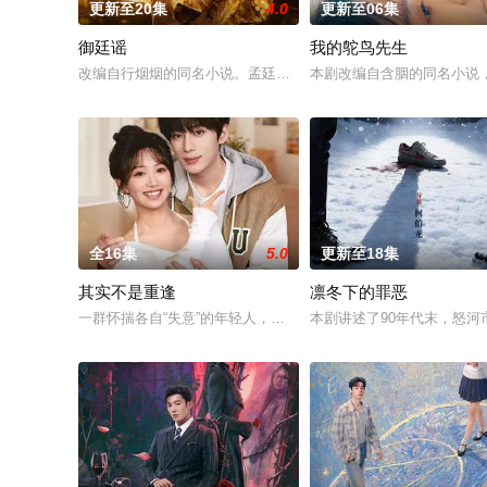
更新至20集
4.0
更新至06集
御廷谣
我的鸵鸟先生
改编自行烟烟的同名小说。孟廷辉，大平王朝有史以来个以女子
本剧改编自含胭的同名小说
全16集
5.0
更新至18集
其实不是重逢
凛冬下的罪恶
一群怀揣各自“失意”的年轻人，在沿海小城南安相遇相知，他们
本剧讲述了90年代末，怒