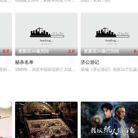
校霸富二代乔南（⻢思超 饰）关于⻘春的”自我“旅行。
奥化妆品集团的总裁，近日里，他发现公司的营业额不断的下降，似乎遭遇了凛
明朝建文四年，朱棣率兵攻下帝都应天，御史大夫景清夫妻罹难，长
2022 / 未知 / 国产
8.0
更新至30集完结
2.0
更新至20集已完结
6.
秘杀名单
济公游记
然而从小被迫女扮男装的花惜玉，竟错把宁玄洲这暗谍头子当公主，假闺
一意的喜欢着名为袁玉娥（王鸥 饰）的女子，向其展开热烈的攻势，没想到却在
1949年，决定中国命运的三大战役相继落下帷幕，国民党在大陆的
新编《济公游记》包括11个弘