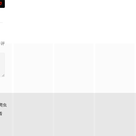
0
的喜欢。”那个夜晚，他脸
的阴阳宅，江淮被掳走配“阴婚”。他与女探长穆英搭档，侦破
顾炎女儿奴的属性，请求老炮儿顾炎带自己用程序员身份卧底电诈集团以求查
影评
爬虫
看