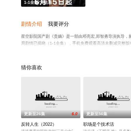
1-1全集/大结局
剧情介绍
我要评分
星空影院国产剧《贵嫡》是一部由邓亮宏,郑智勇导演执导，滕
局剧情已揭晓（1-1全集），手机免费观看高清未删减完整
剧情网等平台了解。
猜你喜欢
更新至26集
6.0
更新至56集
反转人生（2022）
职场是个技术活