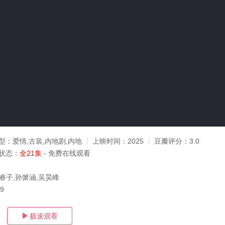
型：
爱情,古装,内地剧,内地
上映时间：
2025
豆瓣评分：
3.0
状态：
全21集
- 免费在线观看
王睿子,孙箫涵,吴昊峰
29
极速观看
