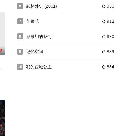
冬，于是聘请了高级经理人许
女若微被副将孙愚所救，次女蔓茵为太子朱高炽所救。骨肉同胞，一
武林外史 (2001)
930
6

苦菜花
912
7

致最初的我们
890
8

0
记忆空间
889
9

我的西域公主
884
10

误打误撞之中成为了京师总
统治日薄西山，风光不再。面对山雨欲来风满楼的局面，蒋氏集团
扬中华文化精髓、净化人心、显现神通的历史故事。该剧以诙谐、幽默、智慧的