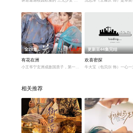
讲述遭遇校园欺凌的“三无少女”沐想想（周依然 饰）与愤世嫉俗的
沈志泽（王耀庆 饰）是卓
全28集
10.0
更新至44集完结
有花在洲
欢喜密探
小王爷宁玄洲成敌国质子，第一天就被花公子强取豪夺为室友。
牛大宝（包贝尔 饰）一心
相关推荐