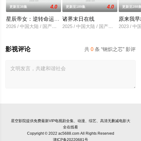
4.0
4.0
更新至38集
更新至189集
更新至288
星辰帝女：逆转命运之歌
诸界末日在线
原来我早
2026 / 中国大陆 / 国产动漫
2025 / 中国大陆 / 国产动漫
2023 / 
影视评论
共
0
条 “钢炽之芯” 影评
星空影院
提供免费最新VIP电视剧全集、动漫、综艺、高清无删减电影大
全在线看
Copyright © 2022 ac5688.com All Rights Reserved
津ICP备20220681号