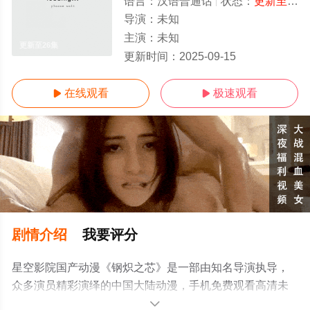
语言：
汉语普通话
状态：
更新至26集
导演：
未知
主演：
未知
更新至26集
更新时间：
2025-09-15
在线观看
极速观看


剧情介绍
我要评分
星空影院国产动漫《钢炽之芯》是一部由知名导演执导，
众多演员精彩演绎的中国大陆动漫，手机免费观看高清未
删减完整版动漫全集就上星空电影网，更多相关信息可移
