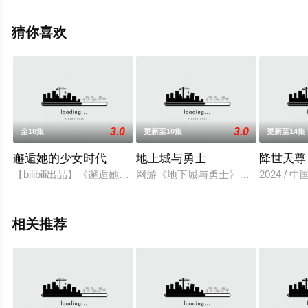
步至豆瓣动漫、电视猫或剧情网等平台了解。
猜你喜欢
3.0
3.0
全18集
更新至10集
更新至14集
邂逅她的少女时代
地上城与勇士
降世天尊
【bilibili出品】《邂逅她的少女时代》首支PV上线！重返20岁，找回
网游《地下城与勇士》同人脑洞泡面
2024 / 
相关推荐