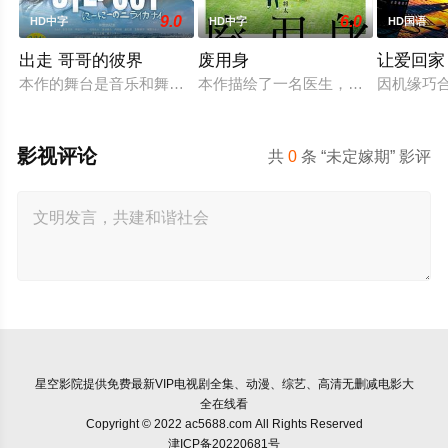
9.0
6.0
HD中字
HD中字
HD国语
出走 哥哥的彼界
废用身
让爱回家
本作的舞台是音乐和舞蹈融入生活的冲绳。与母亲朱音、妹妹舞
本作描绘了一名医生，因一种围绕“废
因机缘巧
影视评论
共
0
条 “未定嫁期” 影评
星空影院
提供免费最新VIP电视剧全集、动漫、综艺、高清无删减电影大
全在线看
Copyright © 2022 ac5688.com All Rights Reserved
津ICP备20220681号