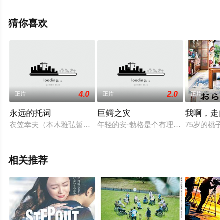
手机免费观看高清未删减完整版电影大全就上星空电影
网，更多相关信息可移步至豆瓣电影、电视猫或剧情网等
猜你喜欢
平台了解。
4.0
2.0
正片
正片
正片
永远的托词
巨鳄之灾
我啊，走
衣笠幸夫（本木雅弘暂无内容饰）是一位小有名气的作家，和妻
年轻的安·勃格是个有理想有抱负的
75岁的
相关推荐