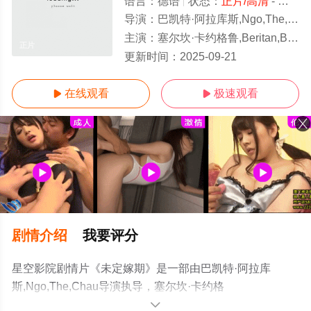
语言：
德语
状态：
正片/高清
- 免费在线观看
导演：
巴凯特·阿拉库斯,Ngo,The,Chau
主演：
塞尔坎·卡约格鲁,Beritan,Balci,Meral,Perin
正片
更新时间：
2025-09-21
在线观看
极速观看


剧情介绍
我要评分
星空影院剧情片《未定嫁期》是一部由巴凯特·阿拉库
斯,Ngo,The,Chau导演执导，塞尔坎·卡约格
鲁,Beritan,Balci,Meral,Perin等演员精彩演绎的德国电影，
