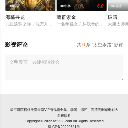
6.0
6.0
HD国语
HD中字
HD国语
海墓寻龙
离群索金
破暗
九星连珠之际，沈万九海墓随岛浮现，引发各方势力觊觎。江湖
一名年轻女子从残暴的亡命团伙手中
大康太师
影视评论
共
0
条 “太空杀路” 影评
星空影院
提供免费最新VIP电视剧全集、动漫、综艺、高清无删减电影大
全在线看
Copyright © 2022 ac5688.com All Rights Reserved
津ICP备20220681号