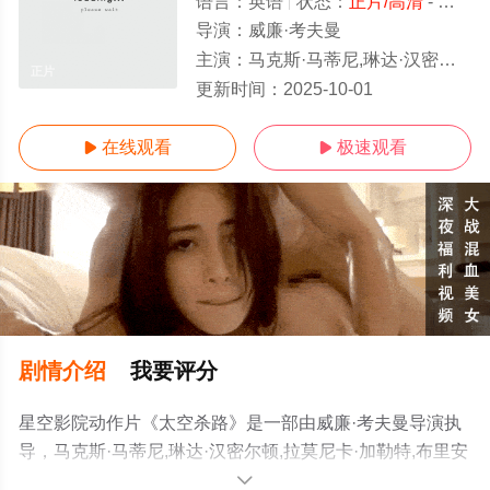
语言：
英语
状态：
正片/高清
- 免费在线观看
导演：
威廉·考夫曼
主演：
马克斯·马蒂尼,琳达·汉密尔顿,拉莫尼卡·加勒特,布里安娜·希德布兰德,
正片
更新时间：
2025-10-01
在线观看
极速观看


剧情介绍
我要评分
星空影院动作片《太空杀路》是一部由威廉·考夫曼导演执
导，马克斯·马蒂尼,琳达·汉密尔顿,拉莫尼卡·加勒特,布里安
娜·希德布兰德,迈克尔·埃尔比,David,B.,Meadows,林德·爱
