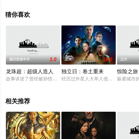
德华,贾伦·米切尔,Dawson,Towery,泰勒·加尔平,小斯坦利·
怀特,Jonny,Bullard等演员精彩演绎的美国电影，手机免费
猜你喜欢
观看高清未删减完整版电影大全就上星空电影网，更多相
关信息可移步至豆瓣电影、电视猫或剧情网等平台了解。
1.0
10.0
国日双语中字
正片
正片
龙珠超：超级人造人
独立日：卷土重来
惊险之旅
故事讲述了曾经被孙悟空击败的红绸军卷土重来，创造出了自称是
经历过外星人大举入侵地球后，人类
躲避城市
相关推荐