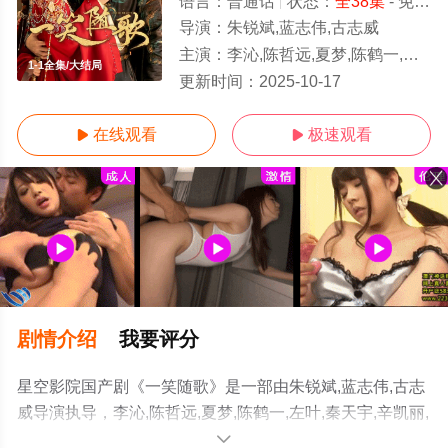
语言：
普通话
状态：
全38集
- 免费在线观看
导演：
朱锐斌,蓝志伟,古志威
主演：
李沁,陈哲远,夏梦,陈鹤一,左叶,秦天宇,辛凯丽,张珹朗,盛英豪,王子腾
1-1全集/大结局
更新时间：
2025-10-17
在线观看
极速观看


剧情介绍
我要评分
星空影院国产剧《一笑随歌》是一部由朱锐斌,蓝志伟,古志
威导演执导，李沁,陈哲远,夏梦,陈鹤一,左叶,秦天宇,辛凯丽,
张珹朗,盛英豪,王子腾,田广宇,李卓扬,张兆辉,赵滨,徐飒,丁
