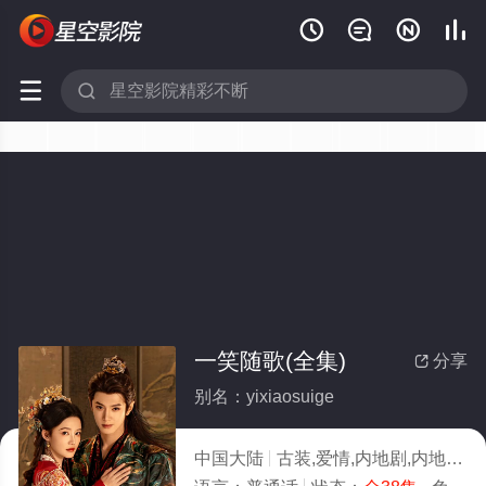






一笑随歌(全集)
分享

别名：yixiaosuige
中国大陆
古装,爱情,内地剧,内地
20