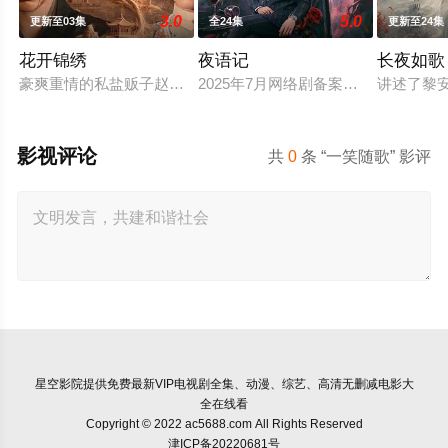
3.0
5.0
更新至03集
全24集
更新至24集
花开锦绣
夜语记
长夜如歌
豪爽重情的私盐贩子赵凌虽出身草莽，却心怀壮志，他结识了遭
2025年7月网络剧备案当代 都市 海
讲述了黎
影视评论
共
0
条 “一笑随歌” 影评
星空影院
提供免费最新VIP电视剧全集、动漫、综艺、高清无删减电影大
全在线看
Copyright © 2022 ac5688.com All Rights Reserved
津ICP备20220681号