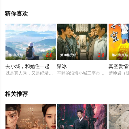
嘉文,胡然,夏铭浩,李彧,卢星宇,萨顶顶,付宏声,杜雨宸,孙迪,
王子睿,贾景晖,瞿楚原等演员精彩演绎的中国大陆电视剧，
猜你喜欢
大结局剧情已揭晓（1-1全集），手机免费观看高清未删减
完整版电视剧全集就上星空电影网，更多相关信息可移步
至豆瓣电视剧、电视猫或剧情网等平台了解。
8.0
2.0
第6集完结
第18集完结
第20集完结
去小城，和她住一起
猎冰
真空爱情
既是真人秀，又是纪录片，我们选取中国6个未被网红化的小城
平静的沿海小城三平市，缉毒大队在
楚峥岩（
相关推荐