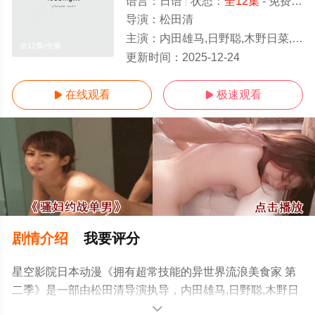
语言：
日语
状态：
全12集
- 免费在线观看
导演：
松田清
主演：
内田雄马,日野聪,木野日菜,村濑步,内田真礼,大地叶,甲斐田裕子,白砂沙
全12集/全集
更新时间：
2025-12-24
在线观看
极速观看


剧情介绍
我要评分
星空影院日本动漫《拥有超常技能的异世界流浪美食家 第
二季》是一部由松田清导演执导，内田雄马,日野聪,木野日
菜,村濑步,内田真礼,大地叶,甲斐田裕子,白砂沙帆,浪川大辅,
