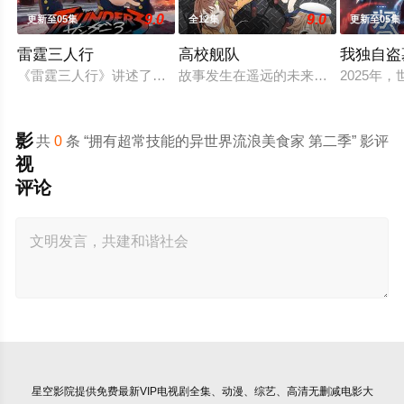
9.0
9.0
更新至05集
全12集
更新至05集
雷霆三人行
高校舰队
我独自盗
《雷霆三人行》讲述了三个青梅竹马的挚友拼命寻找失踪少女的
故事发生在遥远的未来，彼时，大陆
2025
影
共
0
条 “拥有超常技能的异世界流浪美食家 第二季” 影评
视
评论
星空影院
提供免费最新VIP电视剧全集、动漫、综艺、高清无删减电影大