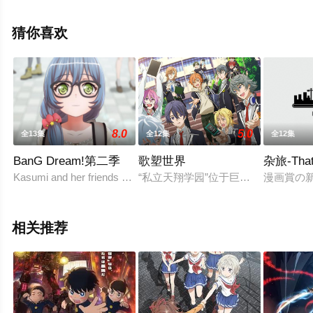
斋藤志郎,中井和哉等演员精彩演绎的日本动漫，大结局剧
情已揭晓（全12集），手机免费观看高清未删减完整版动
猜你喜欢
漫全集就上星空电影网，更多相关信息可移步至豆瓣动
漫、电视猫或剧情网等平台了解。
8.0
5.0
全13集
全12集
全12集
BanG Dream!第二季
歌塑世界
杂旅-That’
Kasumi and her friends start their second year of high schoo
“私立天翔学园”位于巨大学园都市群
漫画賞の
相关推荐