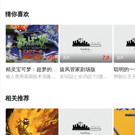
可移步至豆瓣电影、电视猫或剧情网等平台了解。
猜你喜欢
2.0
7.0
正片
正片
正片
精灵宝可梦：超梦的逆袭
旋风管家剧场版
聪明的一
被人类用基因技术克隆出来的最强宠物小精灵超梦（市村正亲 
全52話と全25話で2度のTVアニ
明朝公主
相关推荐