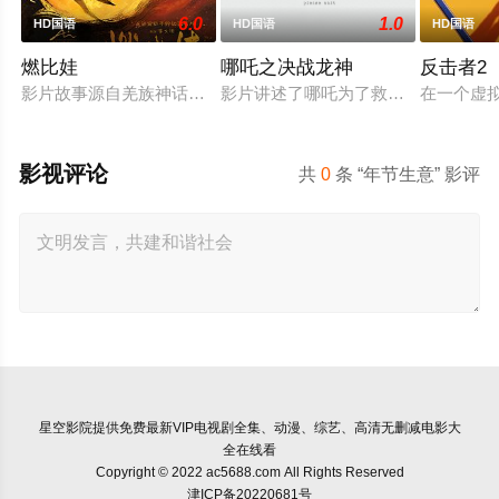
6.0
1.0
HD国语
HD国语
HD国语
燃比娃
哪吒之决战龙神
反击者2
影片故事源自羌族神话，讲述了一只被人类抚养长大的猴子，追寻
影片讲述了哪吒为了救出活祭的小孩
在一个虚
影视评论
共
0
条 “年节生意” 影评
星空影院
提供免费最新VIP电视剧全集、动漫、综艺、高清无删减电影大
全在线看
Copyright © 2022 ac5688.com All Rights Reserved
津ICP备20220681号