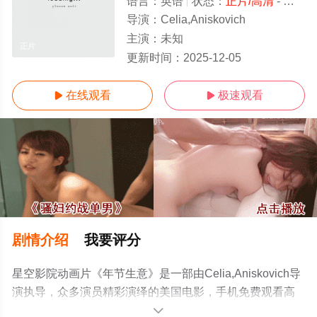
语言：
英语
状态：
正片/高清
- 免费在线观看
导演：
Celia,Aniskovich
主演：
未知
正片
更新时间：
2025-12-05
在线观看
极速观看


剧情介绍
我要评分
星空影院动画片《年节生意》是一部由Celia,Aniskovich导
演执导，众多演员精彩演绎的美国电影，手机免费观看高
清未删减完整版电影大全就上星空电影网，更多相关信息
