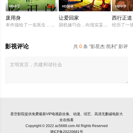
6.0
7.0
HD中字
HD国语
HD中字
废用身
让爱回家
西行正道
本作描绘了一名医生，因一种围绕“废用身”——因瘫痪等原因已
因机缘巧合，向现实妥协的导演朱达
经历了一
影视评论
共
0
条 “影星杰·凯利” 影评
星空影院
提供免费最新VIP电视剧全集、动漫、综艺、高清无删减电影大
全在线看
Copyright © 2022 ac5688.com All Rights Reserved
津ICP备20220681号