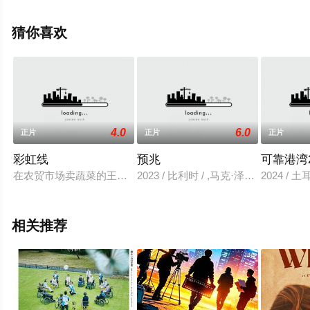
米·德米特鲁,艾米莉·莫迪默,比利·克鲁德普,格蕾塔·葛韦格,
凯尔·索列尔,吉姆·布劳德本特,斯泰西·基齐,帕齐·费伦,约什·
猜你喜欢
汉密尔顿,阿莱丝·劳森,汉娜·昂斯洛,鲁比·斯托克斯等演员精
彩演绎的美国 / 英国 / 意大利电影，手机免费观看高清未删
减完整版电影大全就上星空电影网，更多相关信息可移步
至豆瓣电影、电视猫或剧情网等平台了解。
4.0
6.0
正片
正片
正片
彩虹线
预兆
可靠港湾
在农贸市场卖蔬菜的王静华做生意热心诚信，她生活的全部希望
2023 / 比利时 / ,马克·泽戈,露西
2024 / 土
相关推荐