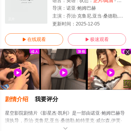
语言：
英语
状态：
正片/高清
- 免费在线观看
导演：
诺亚·鲍姆巴赫
主演：
乔治·克鲁尼,亚当·桑德勒,帕特里克·威尔森,伊芙·休森,丽莉·吉欧,路
正片
更新时间：
2025-12-05
在线观看
极速观看


剧情介绍
我要评分
星空影院剧情片《影星杰·凯利》是一部由诺亚·鲍姆巴赫导
演执导，乔治·克鲁尼,亚当·桑德勒,帕特里克·威尔森,伊芙·
休森,丽莉·吉欧,路易斯·帕特里奇,艾拉·菲舍尔,劳拉·邓恩,詹
