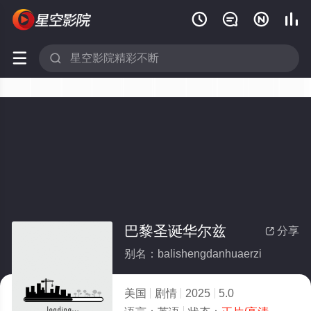






巴黎圣诞华尔兹
分享

别名：balishengdanhuaerzi
美国
剧情
2025
5.0