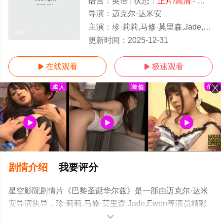
语言：
英语
状态：
正片/高清
- 免费在线观看
导演：
迈克尔·达米安
主演：
珍·莉莉,马修·莫里森,Jade,Ewen
正片
更新时间：
2025-12-31
在线观看
极速观看


剧情介绍
我要评分
星空影院剧情片《巴黎圣诞华尔兹》是一部由迈克尔·达米
安导演执导，珍·莉莉,马修·莫里森,Jade,Ewen等演员精彩
演绎的美国电影，手机免费观看高清未删减完整版电影大
