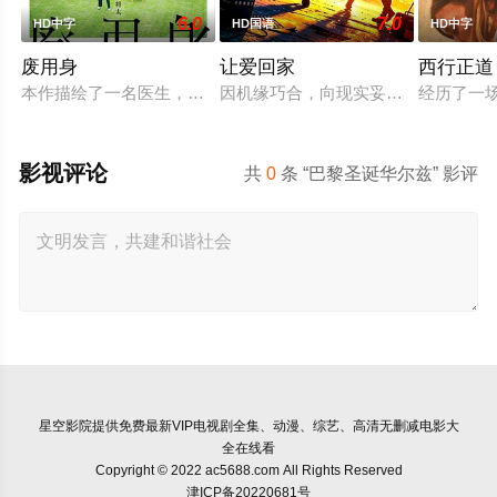
6.0
7.0
HD中字
HD国语
HD中字
废用身
让爱回家
西行正道
本作描绘了一名医生，因一种围绕“废用身”——因瘫痪等原因已
因机缘巧合，向现实妥协的导演朱达
经历了一
影视评论
共
0
条 “巴黎圣诞华尔兹” 影评
星空影院
提供免费最新VIP电视剧全集、动漫、综艺、高清无删减电影大
全在线看
Copyright © 2022 ac5688.com All Rights Reserved
津ICP备20220681号