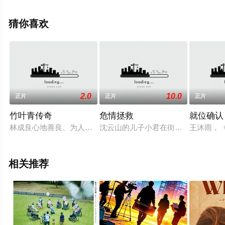
全就上星空电影网，更多相关信息可移步至豆瓣电影、电
视猫或剧情网等平台了解。
猜你喜欢
2.0
10.0
正片
正片
正片
竹叶青传奇
危情拯救
就位确认
林成良心地善良、为人忠厚，与女儿林碧香相依为命，以酿酒为
沈云山的儿子小君在街上偶然救了一
王沐雨，
相关推荐