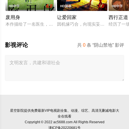
6.0
7.0
HD中字
HD国语
HD中字
废用身
让爱回家
西行正道
本作描绘了一名医生，因一种围绕“废用身”——因瘫痪等原因已
因机缘巧合，向现实妥协的导演朱达
经历了一
影视评论
共
0
条 “阴山禁地” 影评
星空影院
提供免费最新VIP电视剧全集、动漫、综艺、高清无删减电影大
全在线看
Copyright © 2022 ac5688.com All Rights Reserved
津ICP备20220681号