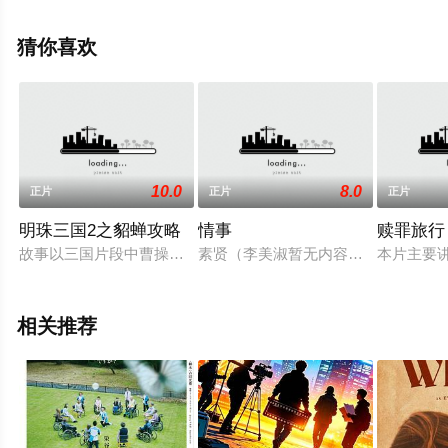
至豆瓣电影、电视猫或剧情网等平台了解。
猜你喜欢
10.0
8.0
正片
正片
正片
明珠三国2之貂蝉攻略
情事
赎罪旅行
故事以三国片段中曹操为刺杀董卓，只身前往虎穴献刀，司徒王
素贤（李美淑暂无内容饰）有一个美
本片主要
相关推荐