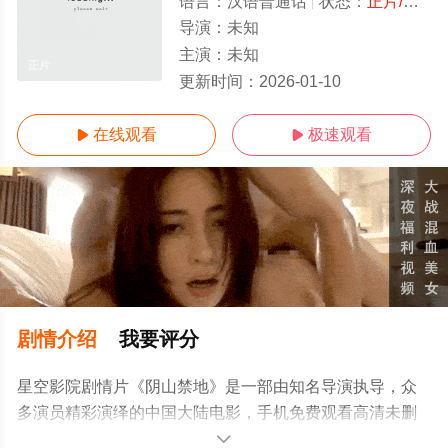
语言：
汉语普通话
状态：
正片/高清
导演：
未知
主演：
未知
正片
更新时间：
2026-01-10
在线观看
极速观看


剧情介绍
我要评分
星空影院剧情片《阴山禁地》是一部由知名导演执导，众
多演员精彩演绎的中国大陆电影，手机免费观看高清未删
减完整版电影大全就上星空电影网，更多相关信息可移步
