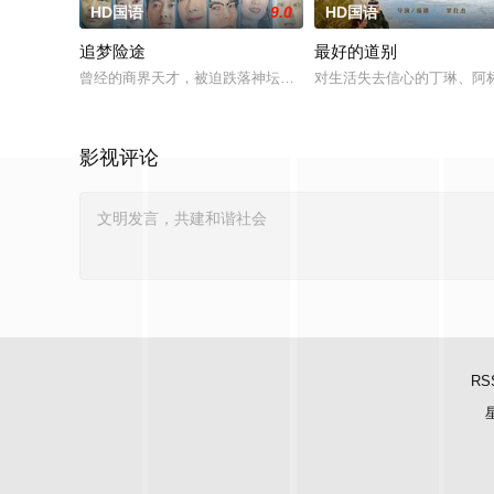
HD国语
9.0
HD国语
追梦险途
最好的道别
曾经的商界天才，被迫跌落神坛。被那微不足道的成就麻醉过后
对生活失去信心的丁琳、阿
影视评论
RS