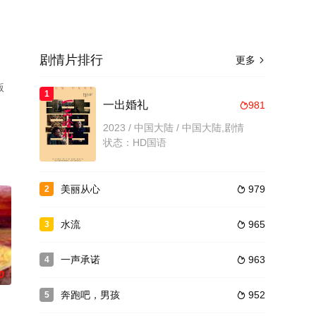
剧情片排行
更多

版
1
一出婚礼
981

2023 / 中国大陆 / 中国大陆,剧情
状态：HD国语
美丽从心
979
2

水流
965
3

一声承诺
963
4

0
奔跑吧，男孩
952
5
