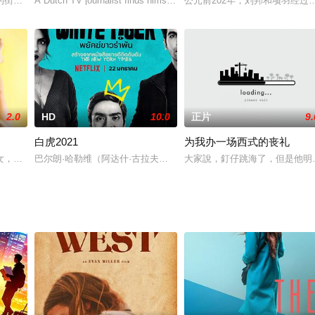
的街道上弥漫着末日的气息，整个城市似乎都在燃烧。麻醉剂在静脉和空气中打旋
A Dutch TV journalist finds himself challenging the police,
公元前202年，刘邦和项羽经过
2.0
HD
10.0
正片
9.
白虎2021
为我办一场西式的丧礼
找一个爱情的幻象，而蒋更生却在另一段感情里用自己的方式尽力挽回。
女，心中怀揣着成为演员的梦想，她来到了位于加州的圣费尔南多谷。可是，成
巴尔朗·哈勒维（阿达什·古拉夫饰）讲述了他从贫穷村民成长为当代
大家說，釘仔跳海了，但是他明