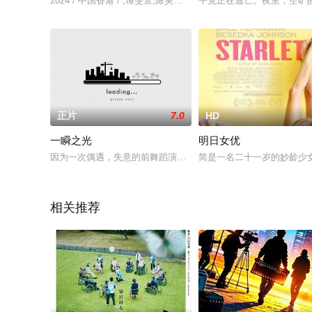
2024 / 中国香港 / ,谭旻萱,陈昊森,梁仲恒,蒋家旻
平克正在逃亡。夜里，空旷
正片
7.0
HD
一瞬之光
明日女优
因为一次偶遇，失意的前舞蹈演员林亚楠试图在孤独的城市中寻
简是一名二十一岁的妙龄少
相关推荐