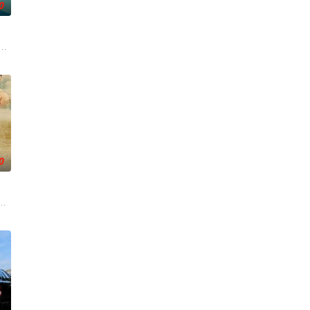
0
战、二房东杨小强加入后，一
一人踏上穿越西德克萨斯州的旅程，寻求紧急医疗救助。一路上，她
根廷造型师丽娜在瑞士的一场颁奖典礼后，被一种突如其来的冲动驱使。回到布
0
情隔阂，和父亲和解，自我成
，只有最单纯的坚定，然而，在这个充满意外的年纪，未来似乎变得
中共四川省第十一届党代表、第十二届中华慈善奖最具爱心慈善楷模张彦杰老