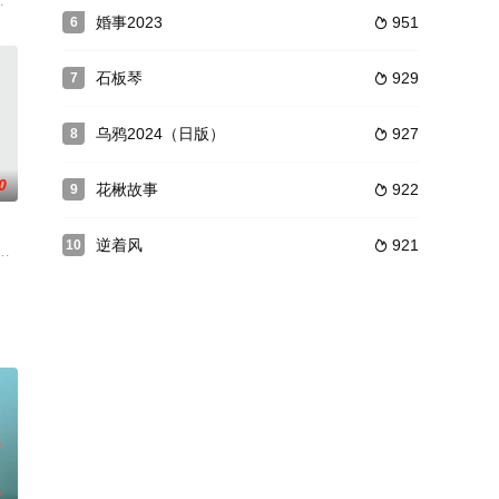
。他已经从某个“教士”领
多年的争战之后，终于隔着广武涧水达成“楚河汉界”盟约，项羽放回胁迫在彭城
婚事2023
951
6

石板琴
929
7

乌鸦2024（日版）
927
8

0
花楸故事
922
9

逆着风
921
10

为演员哪里是这么简单的事？
印度成功企业家的史诗般、充满黑色幽默的人生历程。我们年轻的
明就好端端站在我的面前。他用手語對我說：為我辦一場西式的喪禮。我一直不