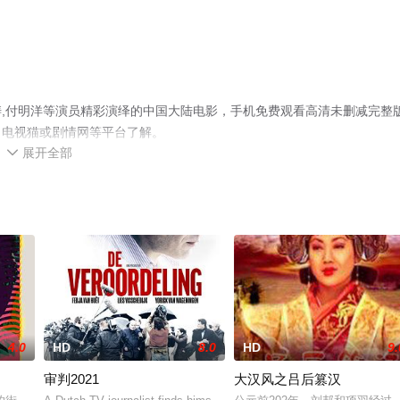
,付明洋等演员精彩演绎的中国大陆电影，手机免费观看高清未删减完整
、电视猫或剧情网等平台了解。
展开全部

4.0
HD
8.0
HD
9.
审判2021
大汉风之吕后篡汉