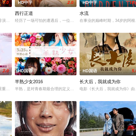
7.0
HD中字
2.0
HD中字
10.
西行正道
水流
无恢复可能的四肢——的治疗方法，而一步步踏入在追求理想的理性与
导演朱达仁萌生拍一部《河南人在北京》电影的念头，在说服主编姚松、老乡韩
经历了一场可怕的遭遇后，一位小镇女子向疏远的哥哥借了钱，独自
在事业的巅峰时期，34岁的阿
2.0
HD国语
3.0
HD国语
5.
半熟少女2016
长大后，我就成为你
重重阻力，克服种种困难，组建乐队追求自己的音乐梦想，并走出了困住他的亲
半熟，是对青春期最合理的定义，它是梦开始的地方，没有深思熟虑
电影《长大后，我就成为你》由