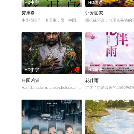
HD中字
6.0
HD国语
废用身
让爱回家
本作描绘了一名医生，因一种围绕“废用身”——因瘫痪等原因已
因机缘巧合，向现实妥协的
HD中字
4.0
HD国语
庄园凶祟
花伴雨
Rao Bahadur is a psychological drama set against the backdro
讲述了热爱音乐的邱峰冲破