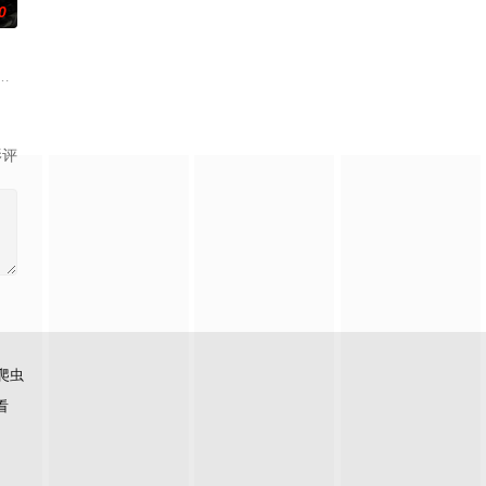
0
历了一些事情，使得他们对生
杨晨，和她的小伙伴徒步尼泊尔珠峰南坡，追梦路上遭遇喜马
部关于叛逆女孩林西西与颓废的犯罪悬疑小说家方云生前往石牛寨所发生的故
影评
爬虫
看