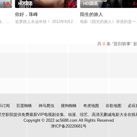
9.0
HD国语
8.0
HD国语
2.
你好，珠峰
陌生的旅人
他该如何面对现实，能改变他的命运的是谁？什么才是生命价值的真谛？
标、梁兴、林雪宜在网上相约轻生，他们来到一座偏僻的小镇，在小镇里他们经
追梦路上永远年轻！ 2012年9月28号，来自北京的27岁杭州姑娘
电影《陌生的旅人》讲述的是一
共
0
条 “昔归轶事” 
S订阅
百度蜘蛛
神马爬虫
搜狗蜘蛛
奇虎地图
谷歌地图
必应
星空影院
提供免费最新VIP电视剧全集、动漫、综艺、高清无删减电影大全在线
Copyright © 2022 ac5688.com All Rights Reserved
津ICP备20220681号