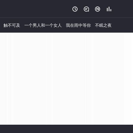




触不可及
一个男人和一个女人
我在雨中等你
不眠之夜