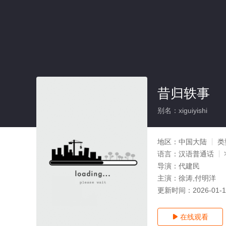
昔归轶事
别名：xiguiyishi
地区：
中国大陆
类
语言：
汉语普通话
导演：
代建民
主演：
徐涛,付明洋
更新时间：
2026-01-
在线观看
