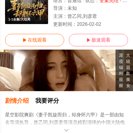
语言：
普通话
状态：
全集完结
- 免费在线观看
导演：
未知
主演：
曾乙同,刘彦君
1-1全集/大结局
更新时间：
2026-02-02
在线观看
极速观看


剧情介绍
我要评分
星空影院爽剧《妻子凯旋而归，却身怀六甲》是一部由知
名导演执导，曾乙同,刘彦君等演员精彩演绎的中国大陆电
视剧，大结局剧情已揭晓（1-1全集），手机免费观看高清
