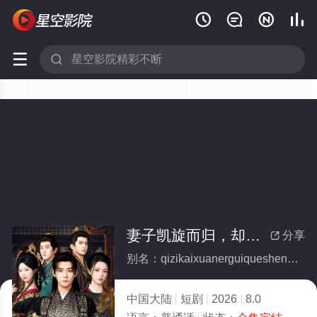






妻子凯旋而归，却身怀六甲(全集)
分享

别名：qizikaixuanerguiqueshenhuailiujia
中国大陆
短剧
2026
8.0