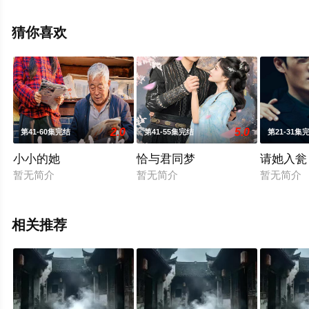
未删减完整版电视剧全集就上星空电影网，更多相关信息
可移步至豆瓣电视剧、电视猫或剧情网等平台了解。
猜你喜欢
2.0
5.0
第41-60集完结
第41-55集完结
第21-31集
小小的她
恰与君同梦
请她入瓮
暂无简介
暂无简介
暂无简介
相关推荐