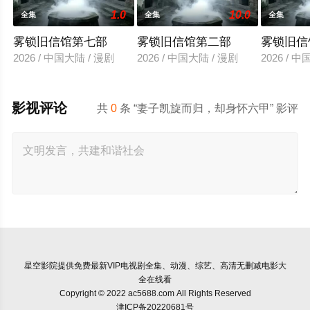
1.0
10.0
全集
全集
全集
雾锁旧信馆第七部
雾锁旧信馆第二部
雾锁旧信
2026 / 中国大陆 / 漫剧
2026 / 中国大陆 / 漫剧
2026 / 
影视评论
共
0
条 “妻子凯旋而归，却身怀六甲” 影评
星空影院
提供免费最新VIP电视剧全集、动漫、综艺、高清无删减电影大
全在线看
Copyright © 2022 ac5688.com All Rights Reserved
津ICP备20220681号