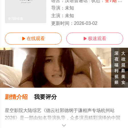
语言：
汉语普通话
状态：
全7期
- 免费在线观看
导演：
未知
主演：
未知
全7期/全集
更新时间：
2026-03-02
在线观看
极速观看


剧情介绍
我要评分
星空影院大陆综艺《德云社郭德纲于谦相声专场杭州站
2026》是一部由知名导演执导，众多演员精彩演绎的中国
大陆综艺，大结局剧情已揭晓（全7期），手机免费观看高
