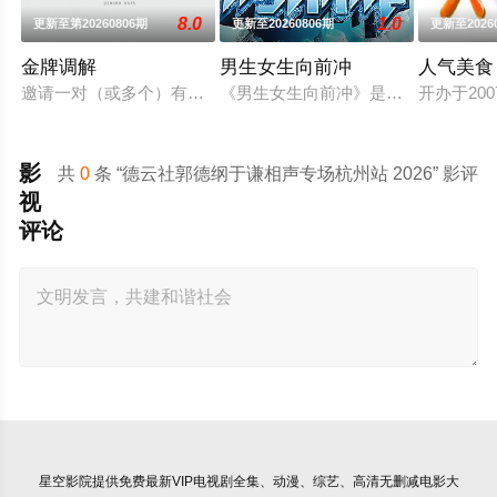
8.0
1.0
更新至第20260806期
更新至20260806期
更新至2026
金牌调解
男生女生向前冲
人气美食
邀请一对（或多个）有矛盾的当事人进入演播室，主持人和人民
《男生女生向前冲》是安徽卫视的一档
开办于2
影
共
0
条 “德云社郭德纲于谦相声专场杭州站 2026” 影评
视
评论
星空影院
提供免费最新VIP电视剧全集、动漫、综艺、高清无删减电影大