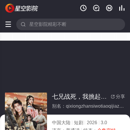






七兄战死，我挑起家族复兴重担(全集)
分享

别名：qixiongzhansiwotiaoqijiazufuxingzhongdan
中国大陆
短剧
2026
3.0