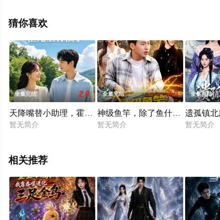
高清未删减完整版电视剧全集就上星空电影网，更多相关
信息可移步至豆瓣电视剧、电视猫或剧情网等平台了解。
猜你喜欢
2.0
7.0
全集完结
全集完结
全集完结
天降嘴替小助理，霍先生有福了
神级鱼竿，除了鱼什么都钓的上
遗孤镇北
暂无简介
暂无简介
暂无简介
相关推荐