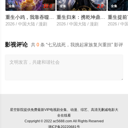
10.0
2.0
全集
全集
全集
重生小鸡，我靠吞噬进化三足金乌
重生归来：携乾坤鼎逆袭成尊
重生提前
2026 / 中国大陆 / 漫剧
2026 / 中国大陆 / 漫剧
2026 / 
影视评论
共
0
条 “七兄战死，我挑起家族复兴重担” 影评
星空影院
提供免费最新VIP电视剧全集、动漫、综艺、高清无删减电影大
全在线看
Copyright © 2022 ac5688.com All Rights Reserved
津ICP备20220681号