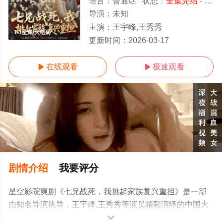
语言：
普通话
状态：
全集完结
- 免费在线观看
导演：
未知
主演：
王宇峰,王秀秀
1-1全集/大结局
更新时间：
2026-03-17
在线观看
极速观看


剧情介绍
我要评分
星空影院爽剧《七兄战死，我挑起家族复兴重担》是一部
由知名导演执导，王宇峰,王秀秀等演员精彩演绎的中国大
陆电视剧，大结局剧情已揭晓（1-1全集），手机免费观看
