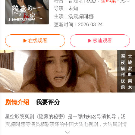
语言：
普通话
状态：
全80集
- 免费在线观看
导演：
未知
主演：
汤震,阚琳娜
1-1全集/大结局
更新时间：
2026-03-24
在线观看
极速观看


剧情介绍
我要评分
星空影院爽剧《隐藏的秘密》是一部由知名导演执导，汤
震,阚琳娜等演员精彩演绎的中国大陆电视剧，大结局剧情
已揭晓（1-1全集），手机免费观看高清未删减完整版电视
