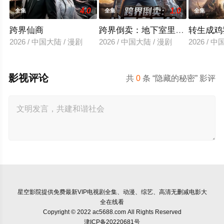
4.0
1.0
全集
全集
全集
跨界仙商
跨界倒卖：地下室里的幕后神明
转生成鸡
2026 / 中国大陆 / 漫剧
2026 / 中国大陆 / 漫剧
2026 / 
影视评论
共
0
条 “隐藏的秘密” 影评
星空影院
提供免费最新VIP电视剧全集、动漫、综艺、高清无删减电影大
全在线看
Copyright © 2022 ac5688.com All Rights Reserved
津ICP备20220681号