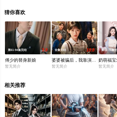
剧全集就上星空电影网，更多相关信息可移步至豆瓣电视
剧、电视猫或剧情网等平台了解。
猜你喜欢
3.0
10.0
第61-94集完结
全集完结
第61-76集
傅少的替身新娘
婆婆被骗后，我靠演技拿回一切
奶萌福宝
暂无简介
暂无简介
暂无简介
相关推荐