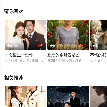
版电视剧全集就上星空电影网，更多相关信息可移步至豆
瓣电视剧、电视猫或剧情网等平台了解。
猜你喜欢
6.0
8.0
全集完结
全集
全集
一念重生一念你
欣欣的乡野番茄酱
不锈的我
2026 / 中国大陆 / 胡玥琳＆张宸彬
2026 / 中国大陆 / 漫剧
暂无简介
相关推荐