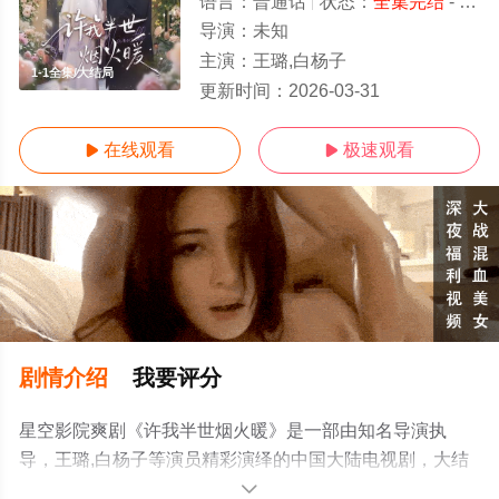
语言：
普通话
状态：
全集完结
- 免费在线观看
导演：
未知
主演：
王璐,白杨子
1-1全集/大结局
更新时间：
2026-03-31
在线观看
极速观看


剧情介绍
我要评分
星空影院爽剧《许我半世烟火暖》是一部由知名导演执
导，王璐,白杨子等演员精彩演绎的中国大陆电视剧，大结
局剧情已揭晓（1-1全集），手机免费观看高清未删减完整
