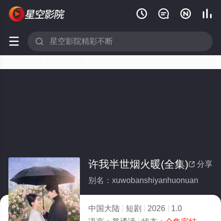






许我半世烟火暖(全集)
分享

别名：xuwobanshiyanhuonuan
中国大陆
短剧
2026
1.0