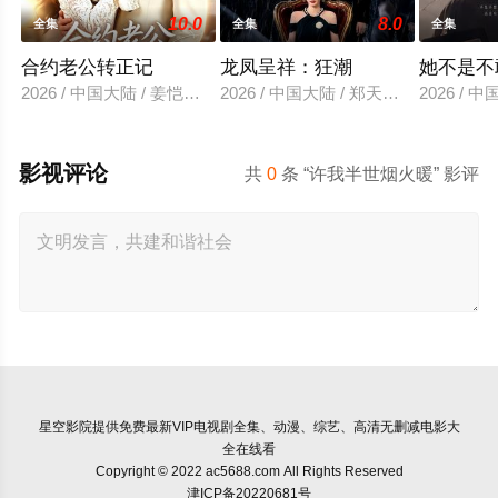
10.0
8.0
全集
全集
全集
合约老公转正记
龙凤呈祥：狂潮
她不是不
2026 / 中国大陆 / 姜恺琳＆王厂
2026 / 中国大陆 / 郑天龙＆汪心宇
2026 /
影视评论
共
0
条 “许我半世烟火暖” 影评
星空影院
提供免费最新VIP电视剧全集、动漫、综艺、高清无删减电影大
全在线看
Copyright © 2022 ac5688.com All Rights Reserved
津ICP备20220681号