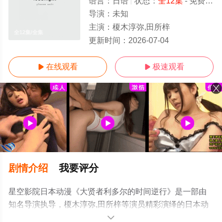
语言：
日语
状态：
全12集
- 免费在线观看
导演：
未知
主演：
榎木淳弥,田所梓
全12集/全集
更新时间：
2026-07-04
在线观看
极速观看


剧情介绍
我要评分
星空影院日本动漫《大贤者利多尔的时间逆行》是一部由
知名导演执导，榎木淳弥,田所梓等演员精彩演绎的日本动
漫，大结局剧情已揭晓（全12集），手机免费观看高清未
