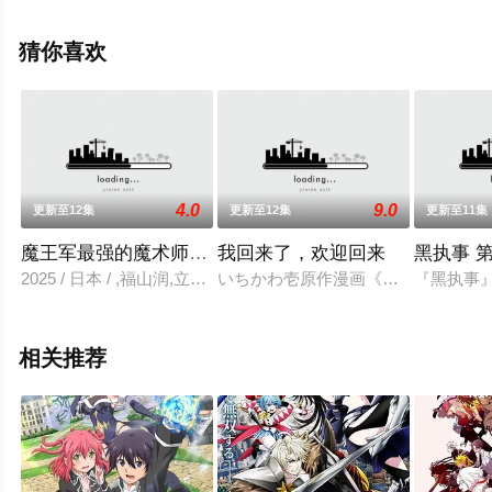
删减完整版动漫全集就上星空电影网，更多相关信息可移
步至豆瓣动漫、电视猫或剧情网等平台了解。
猜你喜欢
4.0
9.0
更新至12集
更新至12集
更新至11集
魔王军最强的魔术师是人类
我回来了，欢迎回来
黑执事 
2025 / 日本 / ,福山润,立花日菜,伊藤静,石见舞菜香,和气杏未
いちかわ壱原作漫画《我回来了，欢迎
『黑执事』
相关推荐