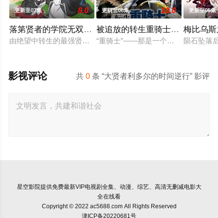
8.0
10.0
更新至07集
更新至06集
更新至05集
落第贤者的学院无双 第二回转生，S等级作弊魔术师冒险
被追放的转生重骑士用游戏知识
梅比乌斯
由绝望中转生的最强贤者，到400年后的世界一展外挂威能！大
“重骑士”——那是一个以防御为主，
陨石坠落
影视评论
共
0
条 “大贤者利多尔的时间逆行” 影评
星空影院
提供免费最新VIP电视剧全集、动漫、综艺、高清无删减电影大
全在线看
Copyright © 2022 ac5688.com All Rights Reserved
津ICP备20220681号