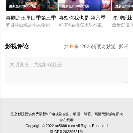
1.0
3.0
更新至20260809期
更新至20260809期
更新至2026
喜剧之王单口季第三季
喜欢你我也是 第六季
披荆斩棘
节目将延续从小人物到喜剧之王的故事，汇聚来自全国各地脱口秀
#2026爱桃综快乐不重样# #2026
全景沉浸
影视评论
共
0
条 “2026清明奇妙游” 影评
星空影院
提供免费最新VIP电视剧全集、动漫、综艺、高清无删减电影大
全在线看
Copyright © 2022 ac5688.com All Rights Reserved
津ICP备20220681号