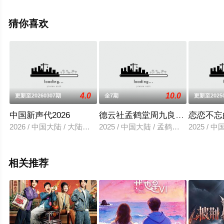
影网，更多相关信息可移步至豆瓣综艺、电视猫或剧情网
等平台了解。
猜你喜欢
4.0
10.0
更新至20260307期
全7期
更新至2025
中国新声代2026
德云社孟鹤堂周九良相声专场重庆站
恋恋不忘
2026 / 中国大陆 / 大陆综艺
2025 / 中国大陆 / 孟鹤堂,周九良,
2025 / 
相关推荐