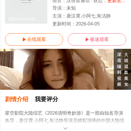
语言：
汉语普通话
状态：
更新至20260404期
导演：
未知
主演：
唐汉霄,小阿七,朱洁静
更新至20260404期
更新时间：
2026-04-05
在线观看
极速观看


剧情介绍
我要评分
星空影院大陆综艺《2026清明奇妙游》是一部由知名导演
执导，唐汉霄,小阿七,朱洁静等演员精彩演绎的中国大陆综
艺，手机免费观看高清未删减完整版综艺节目就上星空电
