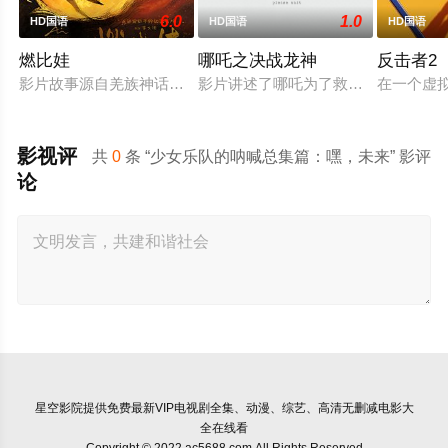
6.0
1.0
HD国语
HD国语
HD国语
燃比娃
哪吒之决战龙神
反击者2
影片故事源自羌族神话，讲述了一只被人类抚养长大的猴子，追寻
影片讲述了哪吒为了救出活祭的小孩
在一个虚
影视评
共
0
条 “少女乐队的呐喊总集篇：嘿，未来” 影评
论
星空影院
提供免费最新VIP电视剧全集、动漫、综艺、高清无删减电影大
全在线看
Copyright © 2022 ac5688.com All Rights Reserved