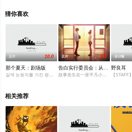
电影大全就上星空电影网，更多相关信息可移步至豆瓣电
影、电视猫或剧情网等平台了解。
猜你喜欢
10.0
8.0
正片
正片
全12集
那个夏天：剧场版
告白实行委员会：从很久以前就
野良耳
갈색 눈동자를 가진 평범한 학생 '이경' 여름의 햇살을 닮은 고교 축
故事发生在一座平凡小镇。樱丘高中三
【STAF
相关推荐