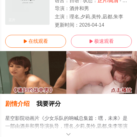
语言：
日语
状态：
正片/高清
- 免费在线观看
导演：
酒井和男
主演：
理名,夕莉,美怜,凪都,朱李
正片
更新时间：
2026-04-14
在线观看
极速观看


剧情介绍
我要评分
星空影院动画片《少女乐队的呐喊总集篇：嘿，未来》是
一部由酒井和男导演执导，理名,夕莉,美怜,凪都,朱李等演
员精彩演绎的日本电影，手机免费观看高清未删减完整版
