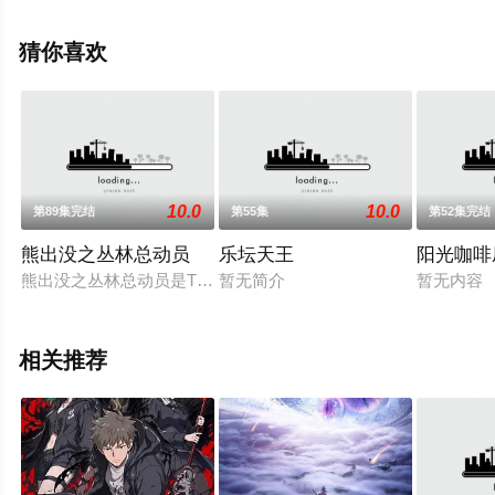
更多相关信息可移步至豆瓣动漫、电视猫或剧情网等平台
了解。
猜你喜欢
10.0
10.0
第89集完结
第55集
第52集完结
熊出没之丛林总动员
乐坛天王
阳光咖啡
熊出没之丛林总动员是TV动画《熊出没》第三部，又译《熊出没
暂无简介
暂无内容
相关推荐