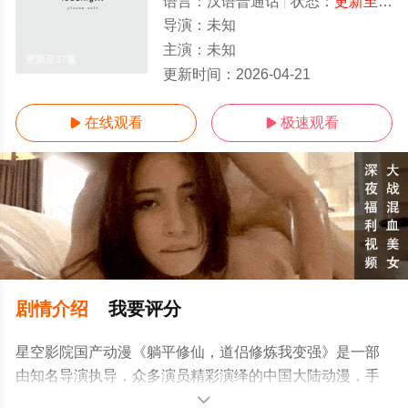
语言：
汉语普通话
状态：
更新至37集
导演：
未知
主演：
未知
更新至37集
更新时间：
2026-04-21
在线观看
极速观看


剧情介绍
我要评分
星空影院国产动漫《躺平修仙，道侣修炼我变强》是一部
由知名导演执导，众多演员精彩演绎的中国大陆动漫，手
机免费观看高清未删减完整版动漫全集就上星空电影网，
