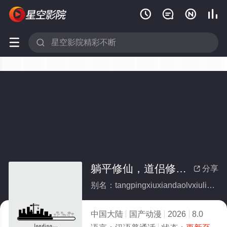






躺平修仙，道侣修炼我变强
分享

别名：tangpingxiuxiandaolvxiulianwobianqiang
中国大陆
国产动漫
2026
8.0