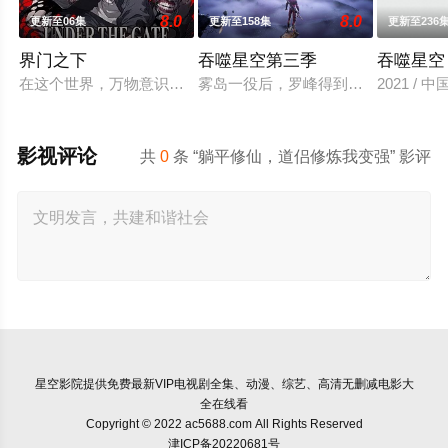
8.0
8.0
更新至06集
更新至158集
更新至236
界门之下
吞噬星空第三季
吞噬星空
在这个世界，万物意识皆由微观粒⼦构成，而岚海少年林野天生自带 
雾岛一役后，罗峰得到陨墨星传承，对
2021 / 
影视评论
共
0
条 “躺平修仙，道侣修炼我变强” 影评
星空影院
提供免费最新VIP电视剧全集、动漫、综艺、高清无删减电影大
全在线看
Copyright © 2022 ac5688.com All Rights Reserved
津ICP备20220681号