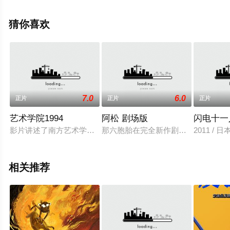
上星空电影网，更多相关信息可移步至豆瓣电影、电视猫
或剧情网等平台了解。
猜你喜欢
7.0
6.0
正片
正片
正片
艺术学院1994
阿松 剧场版
闪电十一
影片讲述了南方艺术学院一群美术生和音乐生的故事。在那个缓
那六胞胎在完全新作剧场版中回来了！
2011 /
相关推荐