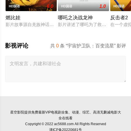
6.0
1.0
HD国语
HD国语
HD国语
燃比娃
哪吒之决战龙神
反击者2
影片故事源自羌族神话，讲述了一只被人类抚养长大的猴子，追寻
影片讲述了哪吒为了救出活祭的小孩
在一个虚
影视评论
共
0
条 “宇宙护卫队：百变流星” 影评
星空影院
提供免费最新VIP电视剧全集、动漫、综艺、高清无删减电影大
全在线看
Copyright © 2022 ac5688.com All Rights Reserved
津ICP备20220681号