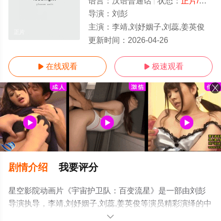
语言：
汉语普通话
状态：
正片/高清
导演：
刘彭
主演：
李靖,刘妤姻子,刘蕊,姜英俊
正片
更新时间：
2026-04-26
在线观看
极速观看


剧情介绍
我要评分
星空影院动画片《宇宙护卫队：百变流星》是一部由刘彭
导演执导，李靖,刘妤姻子,刘蕊,姜英俊等演员精彩演绎的中
国大陆电影，手机免费观看高清未删减完整版电影大全就
