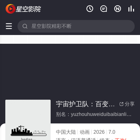






宇宙护卫队：百变流星
分享

别名：yuzhouhuweiduibaibianliuxing
中国大陆
动画
2026
7.0