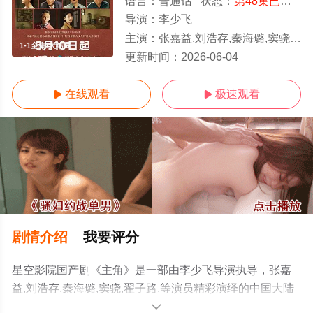
语言：
普通话
状态：
第48集已完结
-
导演：
李少飞
主演：
张嘉益,刘浩存,秦海璐,窦骁,翟子路,
1-1全集/大结局
更新时间：
2026-06-04
在线观看
极速观看


剧情介绍
我要评分
星空影院国产剧《主角》是一部由李少飞导演执导，张嘉
益,刘浩存,秦海璐,窦骁,翟子路,等演员精彩演绎的中国大陆
电视剧，大结局剧情已揭晓（1-1全集），手机免费观看高
