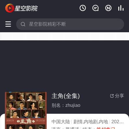






主角(全集)
分享

别名：zhujiao
中国大陆
剧情,内地剧,内地
2026
7