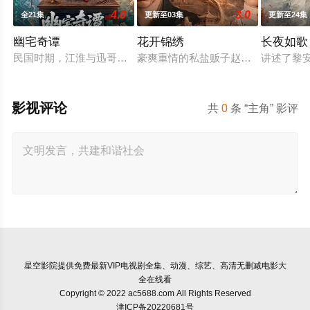
4.0
3.0
全21集
更新至03集
更新至24集
幽宅奇谭
花开锦绣
长夜如歌
民国时期，江淮与迅哥组成说书班子，偶遇“白天人住屋，晚上鬼
豪爽重情的私盐贩子赵凌虽出身草莽
讲述了黎
影视评论
共
0
条 “主角” 影评
星空影院
提供免费最新VIP电视剧全集、动漫、综艺、高清无删减电影大
全在线看
Copyright © 2022 ac5688.com All Rights Reserved
津ICP备20220681号