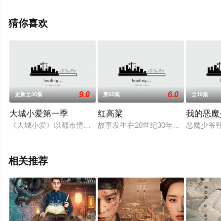
清未删减完整版电视剧全集就上星空电影网，更多相关信
息可移步至豆瓣电视剧、电视猫或剧情网等平台了解。
猜你喜欢
9.0
6.0
更新至30集
第60集
全19集
大城小爱第一季
红高粱
我的恶魔
《大城小爱》以都市情感和社会百态为基调，通过展现都市人群
故事发生在20世纪30年代，乱象横
恶魔少爷
相关推荐