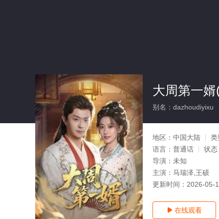
大周第一婿(
别名：dazhoudiyixu
地区：
中国大陆
类
语言：
普通话
状态
导演：
未知
主演：
马瑞泽,王硕
更新时间：
2026-05-
在线观看
