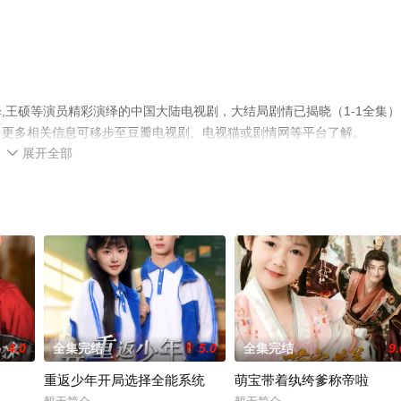
,王硕等演员精彩演绎的中国大陆电视剧，大结局剧情已揭晓（1-1全集）
，更多相关信息可移步至豆瓣电视剧、电视猫或剧情网等平台了解。
展开全部

4.0
全集完结
5.0
全集完结
9.
重返少年开局选择全能系统
萌宝带着纨绔爹称帝啦