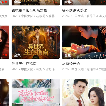
6.0
全集
7.0
全集
10.
错把董事长当相亲对象
等不到说我爱你
＆张媛媛
2026 / 中国大陆 / 杨欣芮＆滕林＆马治邦
2026 / 中国大陆 / 崔秀子＆蒋文
7.0
全集
8.0
全集
1.
异世界生存指南
从新婚开始
刘蔓莉
2026 / 中国大陆 / 韩旭＆吕杺瑶＆魏尊＆夏清＆金林
2026 / 中国大陆 / 陈瑞丰＆郑晨