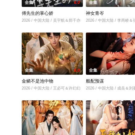
全集
6.0
全集
傅先生的掌心娇
神女青岑
2026 / 中国大陆 / 吴宇航＆郑千亦
2026 / 中国大陆 / 李芮峤
全集
6.0
全集
金鳞不是池中物
般配预谋
2026 / 中国大陆 / 王必可＆许幻幻
2026 / 中国大陆 / 成岳＆