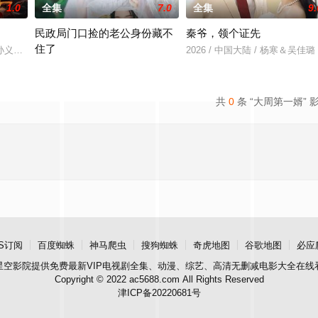
1.0
全集
7.0
全集
9.
民政局门口捡的老公身份藏不
秦爷，领个证先
住了
羽＆孙义宸＆郭亚宁
2026 / 中国大陆 / 杨寒＆吴佳璐
2026 / 中国大陆 / 王钧浩＆吴易霏
共
0
条 “大周第一婿” 
S订阅
百度蜘蛛
神马爬虫
搜狗蜘蛛
奇虎地图
谷歌地图
必应
星空影院
提供免费最新VIP电视剧全集、动漫、综艺、高清无删减电影大全在线
Copyright © 2022 ac5688.com All Rights Reserved
津ICP备20220681号