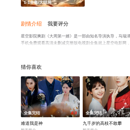
1-1全集/大结局
剧情介绍
我要评分
星空影院爽剧《大周第一婿》是一部由知名导演执导，马瑞泽
手机免费观看高清未删减完整版电视剧全集就上星空电影网
猜你喜欢
全集完结
8.0
全集完结
难道我是神
九千岁的高枝不敢攀