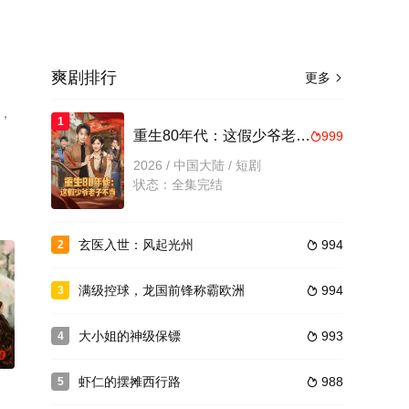
爽剧排行
更多

，
1
重生80年代：这假少爷老子不当
999

2026 / 中国大陆 / 短剧
状态：全集完结
玄医入世：风起光州
994
2

满级控球，龙国前锋称霸欧洲
994
3

大小姐的神级保镖
993
4

0
虾仁的摆摊西行路
988
5
