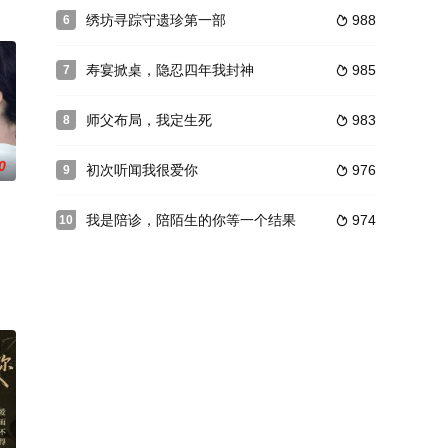
绣坊寻踪守遗珍第一部
988
6

寿宴掀桌，隐忍四年我封神
985
7

师父布局，我定生死
983
8

0
初次听闻我很爱你
976
9

我是陪诊，陪陌生的你等一个结果
974
10
