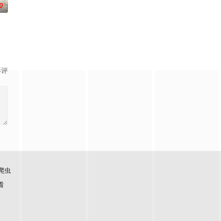
0
影评
爬虫
看