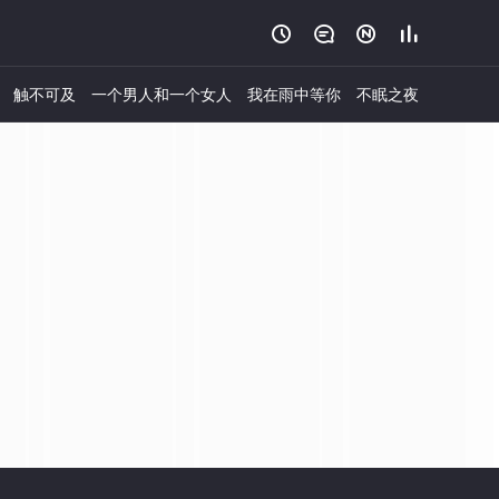




触不可及
一个男人和一个女人
我在雨中等你
不眠之夜