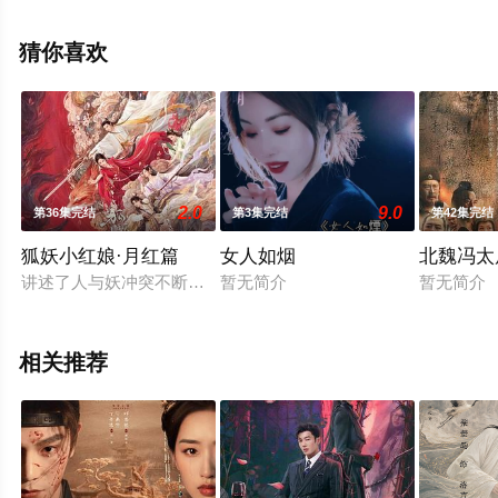
未删减完整版电视剧全集就上星空电影网，更多相关信息
可移步至豆瓣电视剧、电视猫或剧情网等平台了解。
猜你喜欢
2.0
9.0
第36集完结
第3集完结
第42集完结
狐妖小红娘·月红篇
女人如烟
北魏冯太
讲述了人与妖冲突不断的世界中，涂山狐族心怀大义的大当家涂
暂无简介
暂无简介
相关推荐