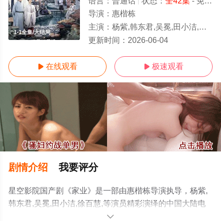
语言：
普通话
状态：
全42集
- 免费在线观看
导演：
惠楷栋
主演：
杨紫,韩东君,吴冕,田小洁,徐百慧,
1-1全集/大结局
更新时间：
2026-06-04
在线观看
极速观看


剧情介绍
我要评分
星空影院国产剧《家业》是一部由惠楷栋导演执导，杨紫,
韩东君,吴冕,田小洁,徐百慧,等演员精彩演绎的中国大陆电
视剧，大结局剧情已揭晓（1-1全集），手机免费观看高清
