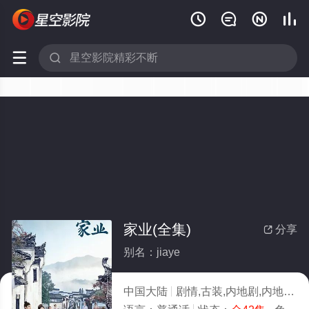






家业(全集)
分享

别名：jiaye
中国大陆
剧情,古装,内地剧,内地
20