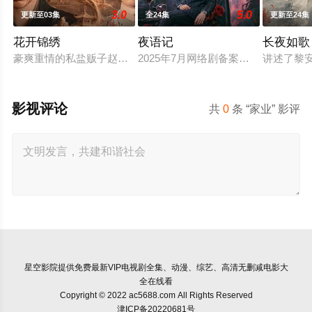
3.0
5.0
更新至03集
全24集
更新至24集
花开锦绣
夜语记
长夜如歌
豪爽重情的私盐贩子赵凌虽出身草莽，却心怀壮志，他结识了遭
2025年7月网络剧备案当代 都市 海
讲述了黎
影视评论
共
0
条 “家业” 影评
星空影院
提供免费最新VIP电视剧全集、动漫、综艺、高清无删减电影大
全在线看
Copyright © 2022 ac5688.com All Rights Reserved
津ICP备20220681号