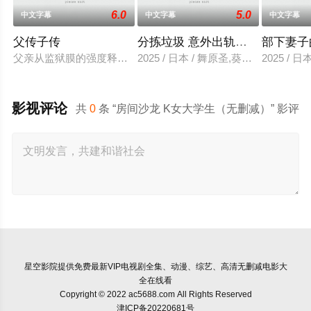
6.0
5.0
中文字幕
中文字幕
中文字幕
父传子传
分拣垃圾 意外出轨性爱
部下妻子
父亲从监狱膜的强度释放，并在六年内回国包含的故事单独jinaede
2025 / 日本 / 舞原圣,葵悠太
2025 /
影视评论
共
0
条 “房间沙龙 K女大学生（无删减）” 影评
星空影院
提供免费最新VIP电视剧全集、动漫、综艺、高清无删减电影大
全在线看
Copyright © 2022 ac5688.com All Rights Reserved
津ICP备20220681号