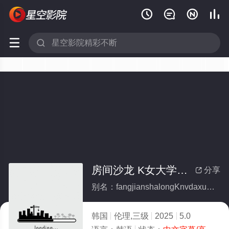






房间沙龙 K女大学生（无删减）
分享

别名：fangjianshalongKnvdaxueshengwushanjian
韩国
伦理,三级
2025
5.0