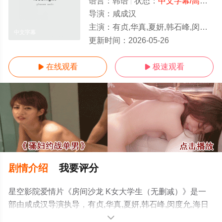
语言：
韩语
状态：
中文字幕/高清
- 
导演：
咸成汉
主演：
有贞,华真,夏妍,韩石峰,闵度允,海日
中文字幕
更新时间：
2026-05-26
在线观看
极速观看


剧情介绍
我要评分
星空影院爱情片《房间沙龙 K女大学生（无删减）》是一
部由咸成汉导演执导，有贞,华真,夏妍,韩石峰,闵度允,海日
等演员精彩演绎的韩国电影，手机免费观看高清未删减完
