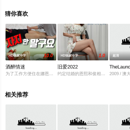
整版电影大全就上星空电影网，更多相关信息可移步至豆
瓣电影、电视猫或剧情网等平台了解。
猜你喜欢
10.0
1.0
HD独家中字
HD独家中字
超清
酒醉情迷
旧爱2022
TheLaun
为了工作方便住在娜恩和米娜姐妹家的表弟振豪，和娜恩单独举行欢
约定结婚的恩熙和俊相，最后背道而
2009 / 澳
相关推荐