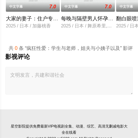
7.0
7.0
中文字幕
中文字幕
中文字幕
大家的妻子：住户专用洞口
每晚与隔壁男人怀孕性爱
翻白眼喷
2025 / 日本 / 加藤桃香
2025 / 日本 / 舞原希里,佐川金二
2025 / 
共
0
条 “疯狂性爱：学生与老师，姐夫与小姨子以及” 影评
影视评论
星空影院
提供免费最新VIP电视剧全集、动漫、综艺、高清无删减电影大
全在线看