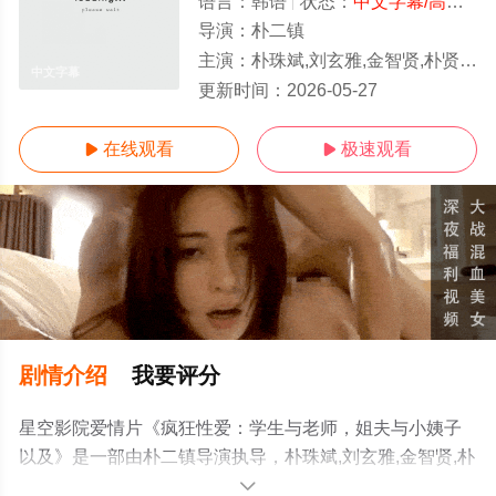
语言：
韩语
状态：
中文字幕/高清
- 
导演：
朴二镇
主演：
朴珠斌,刘玄雅,金智贤,朴贤贞,闵道允,崔宇锡,尚宇,时宇
中文字幕
更新时间：
2026-05-27
在线观看
极速观看


剧情介绍
我要评分
星空影院爱情片《疯狂性爱：学生与老师，姐夫与小姨子
以及》是一部由朴二镇导演执导，朴珠斌,刘玄雅,金智贤,朴
贤贞,闵道允,崔宇锡,尚宇,时宇等演员精彩演绎的韩国电
