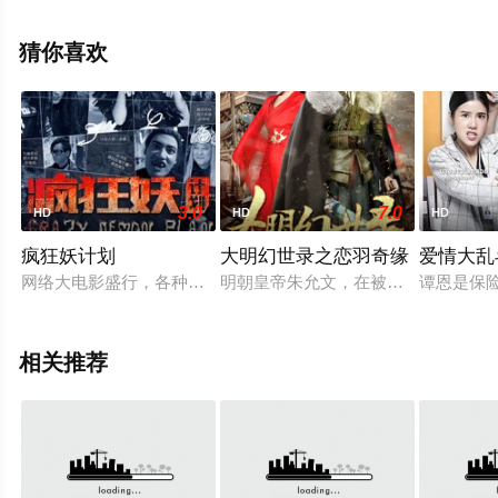
影，手机免费观看高清未删减完整版电影大全就上星空电
影网，更多相关信息可移步至豆瓣电影、电视猫或剧情网
猜你喜欢
等平台了解。
3.0
7.0
HD
HD
HD
疯狂妖计划
大明幻世录之恋羽奇缘
爱情大乱
网络大电影盛行，各种捉妖捉鬼的影片层出不穷，上天下令制裁
明朝皇帝朱允文，在被朱棣篡位谋杀
谭恩是保
相关推荐