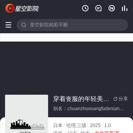






穿着丧服的年轻美貌寡妇们的一夜
分享

别名：chuanzhuosangfudenianqingmeimaoguafumendeyiye
日本
伦理,三级
2025
1.0