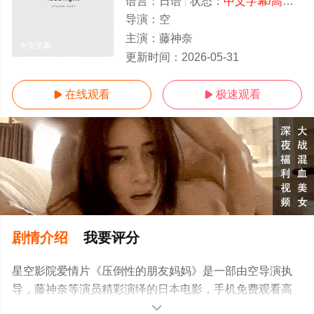
语言：
日语
状态：
中文字幕/高清
- 
导演：
空
主演：
藤神奈
中文字幕
更新时间：
2026-05-31
在线观看
极速观看


剧情介绍
我要评分
星空影院爱情片《压倒性的朋友妈妈》是一部由空导演执
导，藤神奈等演员精彩演绎的日本电影，手机免费观看高
清未删减完整版电影大全就上星空电影网，更多相关信息
