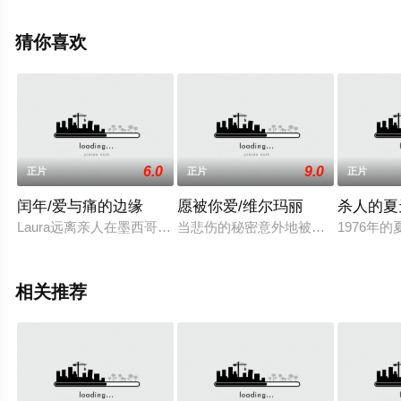
可移步至豆瓣电影、电视猫或剧情网等平台了解。
猜你喜欢
6.0
9.0
正片
正片
正片
闰年/爱与痛的边缘
愿被你爱/维尔玛丽
杀人的夏
Laura远离亲人在墨西哥城从事记者作业，她租住在一个小小
当悲伤的秘密意外地被揭开，心魔急
1976年
相关推荐