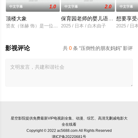
1.0
2.0
中文字幕
中文字幕
中文字幕
顶楼大象
保育园老师的婴儿语让人超兴奋
想要享受
贤友（张赫 饰）是一位小有名气的作家，自从被前女友无故抛
2025 / 日本 / 白木由子
2025 / 
影视评论
共
0
条 “压倒性的朋友妈妈” 影评
星空影院
提供免费最新VIP电视剧全集、动漫、综艺、高清无删减电影大
全在线看
Copyright © 2022 ac5688.com All Rights Reserved
津ICP备20220681号