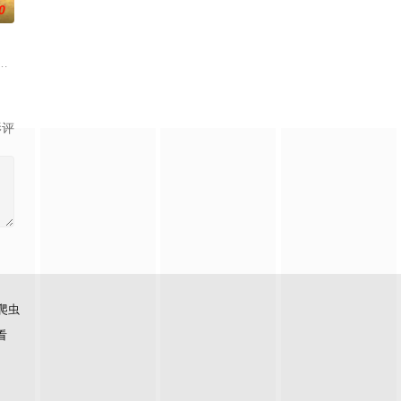
0
的喜欢。”那个夜晚，他脸
的阴阳宅，江淮被掳走配“阴婚”。他与女探长穆英搭档，侦破
大生企业，实业报国的故事。甲午战争后，国家蒙羞，张謇虽高中状元，却渴
影评
爬虫
看