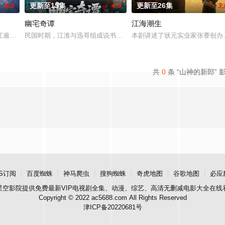
6.0
更新至15集
4.0
更新至26集
3.
幽宅奇谭
江海潮生
江逾白长大以后，林知夏忽然对他说：“江逾白，我喜欢你，哲学和生物学意义上
民国时期，江淮与迅哥组成说书班子，偶遇“白天人住屋，晚上鬼占房”
本剧讲述了状元实业家张謇创办
共
0
条 “山神的新郎” 
S订阅
百度蜘蛛
神马爬虫
搜狗蜘蛛
奇虎地图
谷歌地图
必应
星空影院
提供免费最新VIP电视剧全集、动漫、综艺、高清无删减电影大全在线
Copyright © 2022 ac5688.com All Rights Reserved
津ICP备20220681号