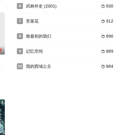
一化解。洞宾坚心求道，终获
小小所发生的故事。
彭鹏（李进荣 饰）被康熙千里迢迢派往广西平息叛乱，这漫长的旅途中，隐藏
武林外史 (2001)
930
6

苦菜花
912
7

致最初的我们
890
8

0
记忆空间
889
9

我的西域公主
884
10

每部40集。全剧以中共地
点化茶韵酒香，引得万民竞逐；创报纸、揽英才，助公主纵横朝堂
曾舜晞,王弘毅,陈昊森,曾可妮,金泽灏,邵羽柒,叶祖新,毛林林,海铃,付嘉,于洋,魏震,刘津