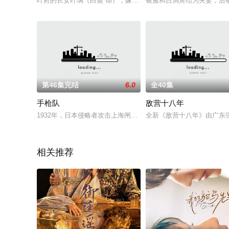
叶府的长女叶璃（白鹿 饰），嫁去破败的定王府，和双腿残疾的
银黛和吕洞宾结为夫妻，后
第46集完结
6.0
全40集
手枪队
敌营十八年
1932年，日本侵略者攻击上海闸北，十九路军伤亡惨重。杜凌云
全新《敌营十八年》由广东强
相关推荐