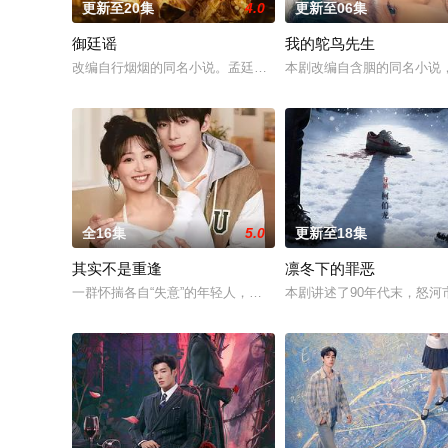
更新至20集
4.0
更新至06集
御廷谣
我的鸵鸟先生
改编自行烟烟的同名小说。孟廷辉，大平王朝有史以来个以女子
本剧改编自含胭的同名小说
全16集
5.0
更新至18集
其实不是重逢
凛冬下的罪恶
一群怀揣各自“失意”的年轻人，在沿海小城南安相遇相知，他们
本剧讲述了90年代末，怒