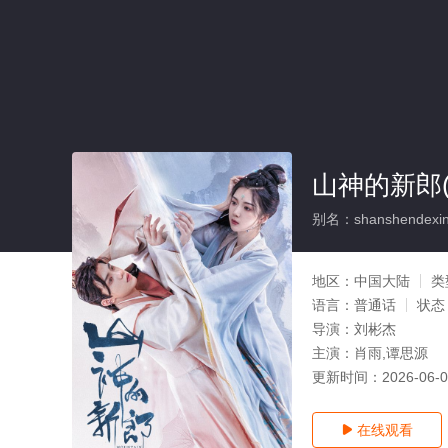
山神的新郎(
别名：shanshendexin
地区：
中国大陆
类
语言：
普通话
状态
导演：
刘彬杰
主演：
肖雨,谭思源
更新时间：
2026-06-
在线观看
