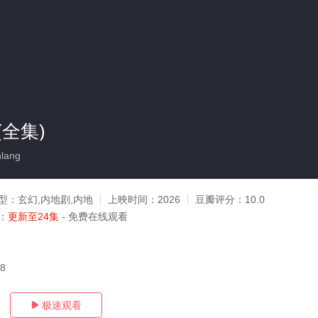
全集)
lang
型：
玄幻,内地剧,内地
上映时间：
2026
豆瓣评分：
10.0
：
更新至24集
- 免费在线观看
08
极速观看
