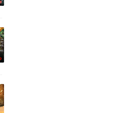
0
铭夕（何洛洛 饰）的成长
血的新娘纸人卷入了一场跨越十年的惊天阴谋。这纸人身上，竟贴着
家连载漫画《吾凰在上》。现代少女奚圆（姜贞羽 饰）因意外踏入玄机界，继
0
刑侦手段，接连破获数起重
帅许又安与昆曲名伶荣筱楠推向不死不休的对立绝境。而他们不知，
顾炎女儿奴的属性，请求老炮儿顾炎带自己用程序员身份卧底电诈集团以求查