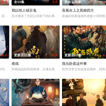
2.0
全10集
2.0
更新至06集
2.
我以纸人镇百鬼
吾凰在上之凤御四方
进士科三元及第入翰林院的奇女子。十年前的她被他从死人堆里救出来，
，讲述了邻家女孩庞倩（苏晓彤 饰）与童年时因一场意外落下身体残缺的少年顾
苏木继承了失踪父亲留下的白事馆，本想低调扎纸维生，却因一具流
改编自快看漫画作者嗷小泽的独
10.0
更新至13集
10.0
更新至20集
6.
南戏
我当卧底这件事
决心各展所长创办旅行社。他们以当地的特色人文与美食为引，用真诚
河市刑侦支队在无普及监控、无DNA鉴定技术的支持下，通过摸排、勘查等传统
军阀混战的民国奉城，玉佛头离奇失窃，戏班主横尸戏台，将冷血少
程序员李文刻意接近顾婷，利用