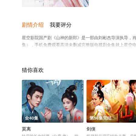
1-1全集/大结局
剧情介绍
我要评分
星空影院国产剧《山神的新郎》是一部由刘彬杰导演执导，肖
集），手机免费观看高清未删减完整版电视剧全集就上星空
猜你喜欢
全40集
1.0
第56集完结
莫离
剑侠