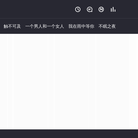




触不可及
一个男人和一个女人
我在雨中等你
不眠之夜