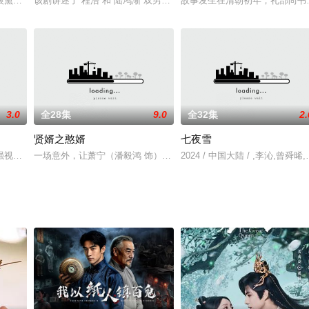
定王墨修尧成亲，而在叶璃出嫁当日，黎王墨景黎与叶府次女叶莹也于
银黛为救吕洞宾而死，银黛妹妹雪琼为报复吕洞宾，不断制造祸端，幸被洞宾逐
该剧讲述了“程浩”和“陆鸿渐”双男主在平行空间互换身份，与迷妹林
故事发生在清朝初年，礼部尚书
3.0
全28集
9.0
全32集
2.
贤婿之憨婿
七夜雪
、张大器等军官为了继续抵抗侵略，他们组织成立“手枪队”，誓与
视影业传媒有限公司投资拍摄，共120集，由卧心、雄心、丹心三部曲组成，
一场意外，让萧宁（潘毅鸿 饰）魂穿大境朝沦为苏家赘婿，他以古法
2024 / 中国大陆 / ,李沁,