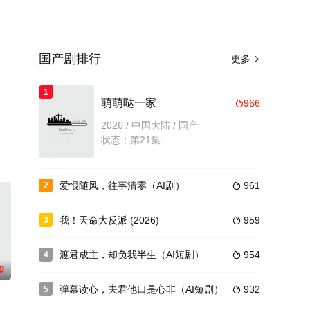
国产剧排行
更多

1
。
萌萌哒一家
966

2026 / 中国大陆 / 国产
状态：第21集
爱恨随风，往事清零（AI剧）
961
2

我！天命大反派 (2026)
959
3

渡君成主，却负我半生（AI短剧）
954
4

0
弹幕读心，夫君他口是心非（AI短剧）
932
5
