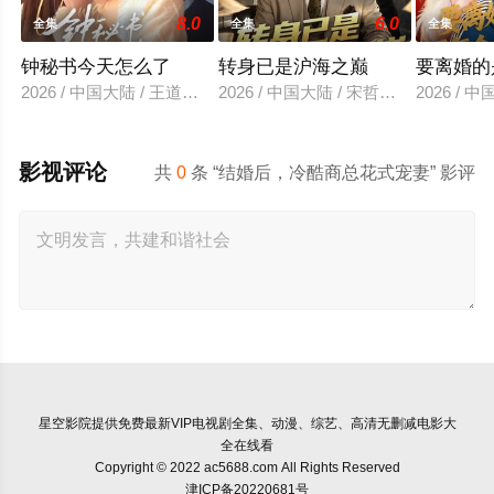
8.0
6.0
全集
全集
全集
钟秘书今天怎么了
转身已是沪海之巅
要离婚的
2026 / 中国大陆 / 王道铁＆谭盐盐
2026 / 中国大陆 / 宋哲伦＆陈丹
2026 /
影视评论
共
0
条 “结婚后，冷酷商总花式宠妻” 影评
星空影院
提供免费最新VIP电视剧全集、动漫、综艺、高清无删减电影大
全在线看
Copyright © 2022 ac5688.com All Rights Reserved
津ICP备20220681号