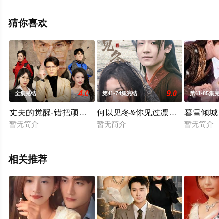
未删减完整版电视剧全集就上星空电影网，更多相关信息
可移步至豆瓣电视剧、电视猫或剧情网等平台了解。
猜你喜欢
4.0
9.0
全集完结
第41-74集完结
第61-85集
丈夫的觉醒-错把顽石当珍珠
何以见冬&你见过凛冬-双龙夺嫡
暮雪倾城
暂无简介
暂无简介
暂无简介
相关推荐