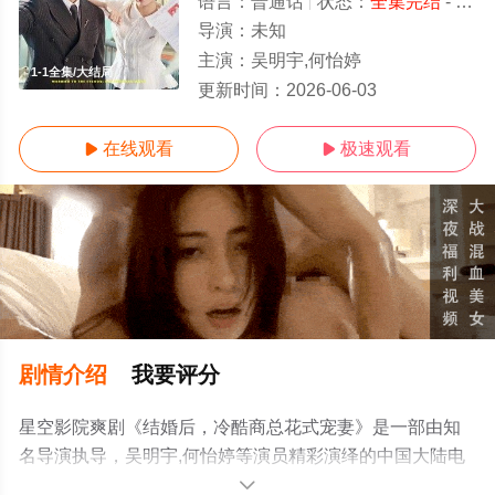
语言：
普通话
状态：
全集完结
- 免费在线观看
导演：
未知
主演：
吴明宇,何怡婷
1-1全集/大结局
更新时间：
2026-06-03
在线观看
极速观看


剧情介绍
我要评分
星空影院爽剧《结婚后，冷酷商总花式宠妻》是一部由知
名导演执导，吴明宇,何怡婷等演员精彩演绎的中国大陆电
视剧，大结局剧情已揭晓（1-1全集），手机免费观看高清
