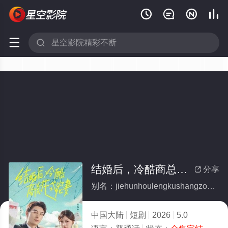






结婚后，冷酷商总花式宠妻(全集)
分享

别名：jiehunhoulengkushangzonghuashichongqi
中国大陆
短剧
2026
5.0