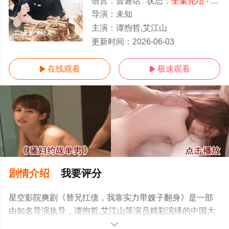
语言：
普通话
状态：
全集完结
- 免费在线观看
导演：
未知
主演：
谭煦哲,艾江山
1-1全集/大结局
更新时间：
2026-06-03
在线观看
极速观看


剧情介绍
我要评分
星空影院爽剧《替兄扛债，我靠实力带嫂子翻身》是一部
由知名导演执导，谭煦哲,艾江山等演员精彩演绎的中国大
陆电视剧，大结局剧情已揭晓（1-1全集），手机免费观看
