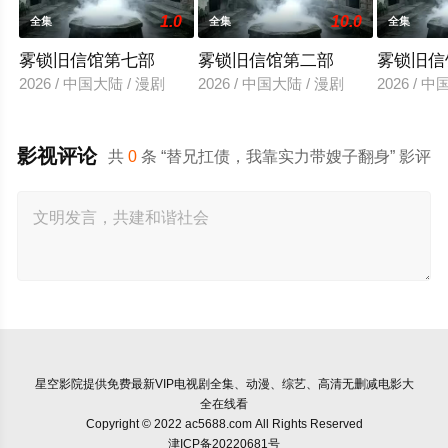
1.0
10.0
全集
全集
全集
雾锁旧信馆第七部
雾锁旧信馆第二部
雾锁旧信
2026 / 中国大陆 / 漫剧
2026 / 中国大陆 / 漫剧
2026 / 
影视评论
共
0
条 “替兄扛债，我靠实力带嫂子翻身” 影评
星空影院
提供免费最新VIP电视剧全集、动漫、综艺、高清无删减电影大
全在线看
Copyright © 2022 ac5688.com All Rights Reserved
津ICP备20220681号