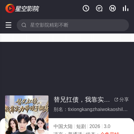






替兄扛债，我靠实力带嫂子翻身(全集)
分享

别名：tixiongkangzhaiwokaoshilidaisaozifanshen
中国大陆
短剧
2026
3.0