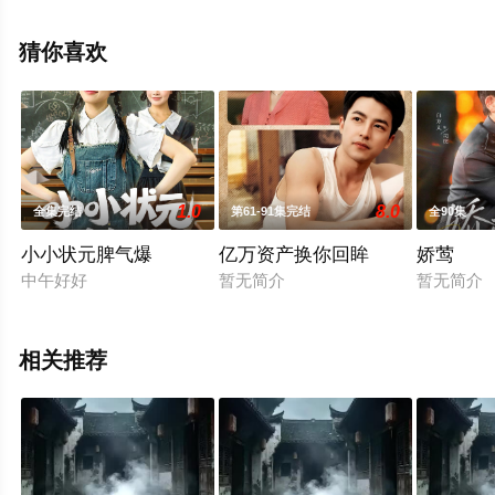
高清未删减完整版电视剧全集就上星空电影网，更多相关
信息可移步至豆瓣电视剧、电视猫或剧情网等平台了解。
猜你喜欢
1.0
8.0
全集完结
第61-91集完结
全90集
小小状元脾气爆
亿万资产换你回眸
娇莺
中午好好
暂无简介
暂无简介
相关推荐