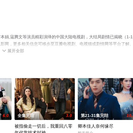
本娟,寇腾文等演员精彩演绎的中国大陆电视剧，大结局剧情已揭晓（1-1
电影网，更多相关信息可移步至豆瓣电视剧、电视猫或剧情网等平台了解
展开全部

6.0
全集完结
3.0
第21-31集完结
10.
被指偷走一切后，我重回八零
卿本佳人奈何缘尽
年代靠技术封神