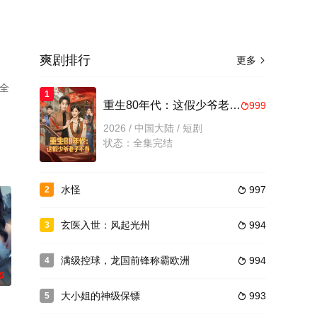
爽剧排行
更多

全
1
。
重生80年代：这假少爷老子不当
999

2026 / 中国大陆 / 短剧
状态：全集完结
水怪
997
2

玄医入世：风起光州
994
3

满级控球，龙国前锋称霸欧洲
994
4

0
大小姐的神级保镖
993
5
