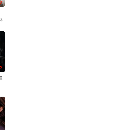
0
林
0
假
隽