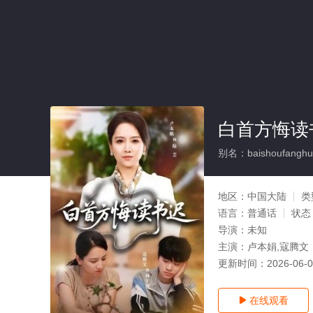
白首方悔读
别名：baishoufanghui
地区：
中国大陆
类
语言：
普通话
状态
导演：
未知
主演：
卢本娟,寇腾文
更新时间：
2026-06-
在线观看
