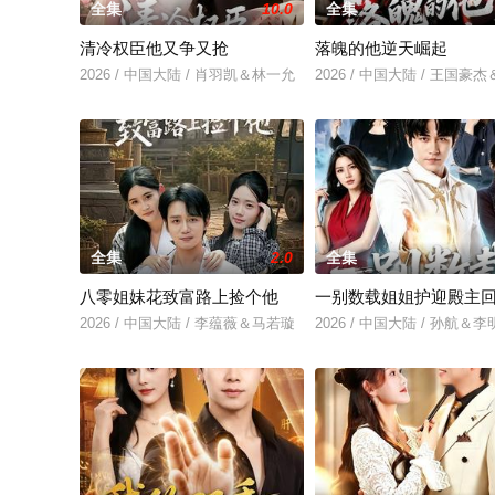
全集
10.0
全集
清冷权臣他又争又抢
落魄的他逆天崛起
2026 / 中国大陆 / 肖羽凯＆林一允
2026 / 中国大陆 / 王国
全集
2.0
全集
八零姐妹花致富路上捡个他
一别数载姐姐护迎殿主
2026 / 中国大陆 / 李蕴薇＆马若璇
2026 / 中国大陆 / 孙航＆