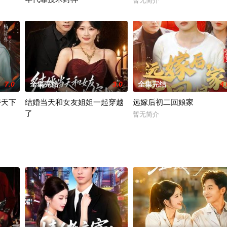
暂无简介
暂无简介
7.0
全集完结
3.0
全集完结
4.
骋天下
结婚当天和女友姐姐一起穿越
远嫁后初二回娘家
了
暂无简介
暂无简介