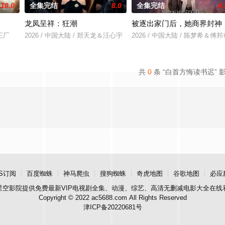
10.0
全集完结
8.0
全集完结
4.
龙凤呈祥：狂潮
被逐出家门后，她商界封神
＆王厂
2026 / 中国大陆 / 郑天龙＆汪心宇
2026 / 中国大陆 / 陈梦希＆傅邦
共
0
条 “白首方悔读书迟” 
S订阅
百度蜘蛛
神马爬虫
搜狗蜘蛛
奇虎地图
谷歌地图
必应
星空影院
提供免费最新VIP电视剧全集、动漫、综艺、高清无删减电影大全在线
Copyright © 2022 ac5688.com All Rights Reserved
津ICP备20220681号