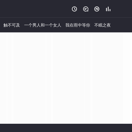




触不可及
一个男人和一个女人
我在雨中等你
不眠之夜