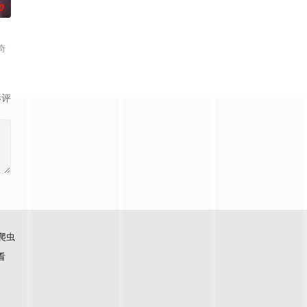
0
奇
影评
爬虫
看