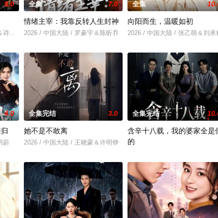
8.0
全集
7.0
全集
10.
情绪主宰：我靠反转人生封神
向阳而生，温暖如初
豪杰＆诗语＆梁辰羽
2026 / 中国大陆 / 罗豪宇＆陈昕乔
2026 / 中国大陆 / 张乙萌＆刘承
4.0
全集完结
3.0
全集完结
10.
回归
她不是不敢离
含辛十八载，我的婆家全是
的
李明蔚
2026 / 中国大陆 / 王晓蒙＆许明铮
2026 / 中国大陆 / 张耀尹＆伍京