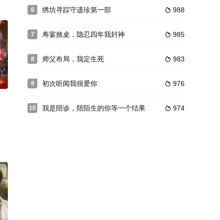
绣坊寻踪守遗珍第一部
988
6

寿宴掀桌，隐忍四年我封神
985
7

师父布局，我定生死
983
8

0
初次听闻我很爱你
976
9

我是陪诊，陪陌生的你等一个结果
974
10
