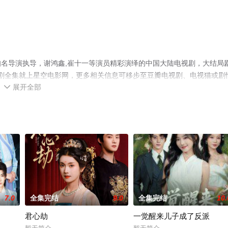
名导演执导，谢鸿鑫,崔十一等演员精彩演绎的中国大陆电视剧，大结局
视剧全集就上星空电影网，更多相关信息可移步至豆瓣电视剧、电视猫或剧
展开全部

7.0
全集完结
9.0
全集完结
10.
君心劫
一觉醒来儿子成了反派