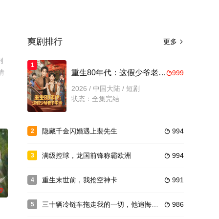
爽剧排行
更多

剧
1
情
重生80年代：这假少爷老子不当
999

2026 / 中国大陆 / 短剧
状态：全集完结
隐藏千金闪婚遇上裴先生
994
2

满级控球，龙国前锋称霸欧洲
994
3

重生末世前，我抢空神卡
991
4

0
三十辆冷链车拖走我的一切，他追悔莫及
986
5
