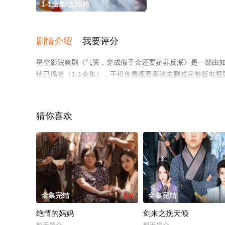
1-1全集/大结局
剧情介绍
我要评分
星空影院爽剧《气哭，穿成假千金还要娇养反派》是一部由知
情已揭晓（1-1全集），手机免费观看高清未删减完整版电
网等平台了解。
猜你喜欢
全集完结
2.0
全集完结
绝情的妈妈
剑来之挽天倾