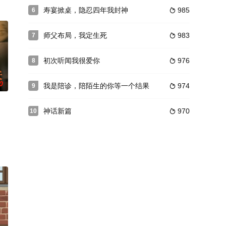
寿宴掀桌，隐忍四年我封神
985
6

师父布局，我定生死
983
7

初次听闻我很爱你
976
8

0
我是陪诊，陪陌生的你等一个结果
974
9

神话新篇
970
10
