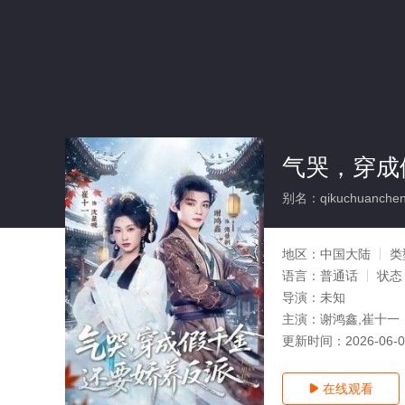
气哭，穿成
别名：qikuchuanchengj
地区：
中国大陆
类
语言：
普通话
状态
导演：
未知
主演：
谢鸿鑫,崔十一
更新时间：
2026-06-
在线观看
