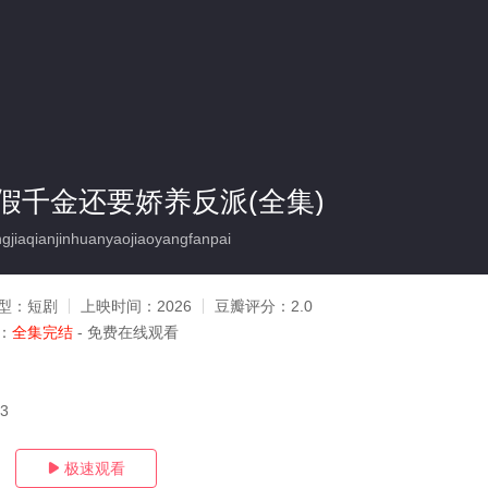
假千金还要娇养反派(全集)
iaqianjinhuanyaojiaoyangfanpai
型：
短剧
上映时间：
2026
豆瓣评分：
2.0
：
全集完结
- 免费在线观看
03
极速观看
