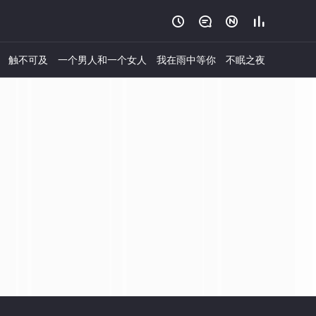




触不可及
一个男人和一个女人
我在雨中等你
不眠之夜