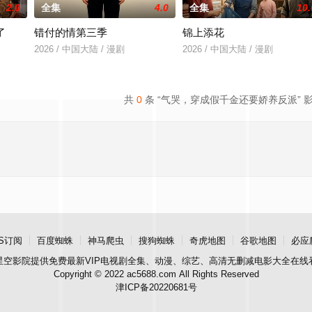
2.0
全集
4.0
全集
10.
了
错付的情第三季
锦上添花
2026 / 中国大陆 / 漫剧
2026 / 中国大陆 / 漫剧
共
0
条 “气哭，穿成假千金还要娇养反派” 
S订阅
百度蜘蛛
神马爬虫
搜狗蜘蛛
奇虎地图
谷歌地图
必应
星空影院
提供免费最新VIP电视剧全集、动漫、综艺、高清无删减电影大全在线
Copyright © 2022 ac5688.com All Rights Reserved
津ICP备20220681号