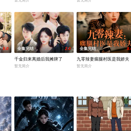
暂无简介
暂无简介
9.0
全集完结
2.0
全集完结
8.
千金归来离婚后我摊牌了
九零辣妻瘸腿村医是我娇夫
暂无简介
暂无简介