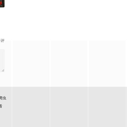
0
影评
爬虫
看