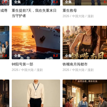
2.0
全集
6.0
全集
9.
袭成尊
重生提前7天，我在失重末日
重生救母
当守护者
2026 / 中国大陆 / 漫剧
2026 / 中国大陆 / 漫剧
1.0
全集
9.0
全集
9.
钟阳号第一部
铁嘴南月闯都市
2026 / 中国大陆 / 漫剧
2026 / 中国大陆 / 漫剧