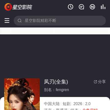






凤刃(全集)
分享

别名：fengren
中国大陆
短剧
2026
2.0