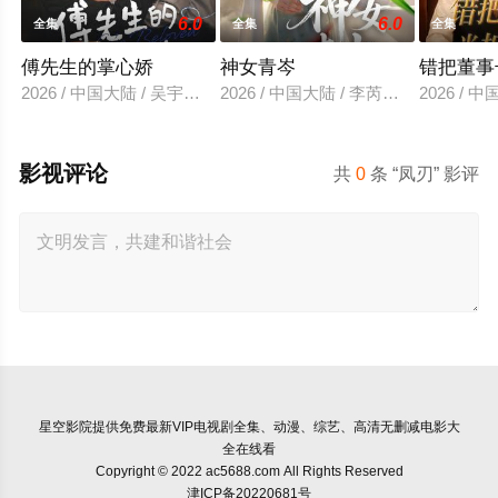
6.0
6.0
全集
全集
全集
傅先生的掌心娇
神女青岑
错把董事
2026 / 中国大陆 / 吴宇航＆郑千亦
2026 / 中国大陆 / 李芮峤＆张媛媛
2026 /
影视评论
共
0
条 “凤刃” 影评
星空影院
提供免费最新VIP电视剧全集、动漫、综艺、高清无删减电影大
全在线看
Copyright © 2022 ac5688.com All Rights Reserved
津ICP备20220681号