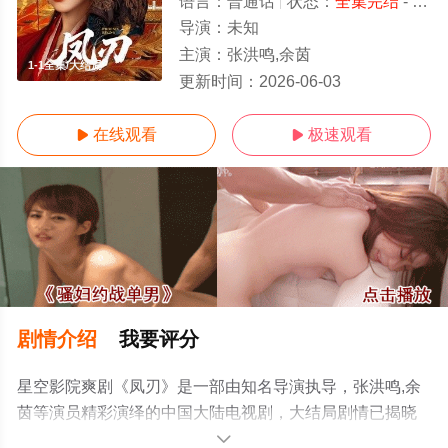
语言：
普通话
状态：
全集完结
- 免费在线观看
导演：
未知
主演：
张洪鸣,余茵
1-1全集/大结局
更新时间：
2026-06-03
在线观看
极速观看


剧情介绍
我要评分
星空影院爽剧《凤刃》是一部由知名导演执导，张洪鸣,余
茵等演员精彩演绎的中国大陆电视剧，大结局剧情已揭晓
（1-1全集），手机免费观看高清未删减完整版电视剧全集
