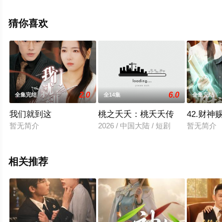
就上星空电影网，更多相关信息可移步至豆瓣电视剧、电
视猫或剧情网等平台了解。
猜你喜欢
2.0
6.0
全集完结
全14集
全集完结
我们就到这
桃之夭夭：桃夭夭传
42.财
暂无简介
2026 / 中国大陆 / 短剧
暂无简介
相关推荐