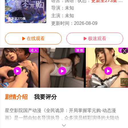
语言：
国语
状态：
更新至273集
- 免费在线观看
导演：
未知
主演：
未知
更新至273集
更新时间：
2026-08-09
在线观看
极速观看


剧情介绍
我要评分
星空影院国产动漫《全民诡异：开局掌握零元购·动态漫
画》是一部由知名导演执导，众多演员精彩演绎的大陆动
漫，手机免费观看高清未删减完整版动漫全集就上星空电
