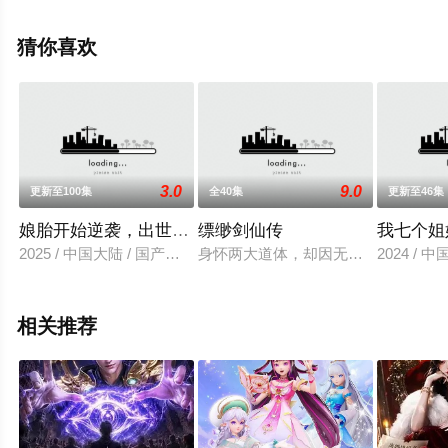
影网，更多相关信息可移步至豆瓣动漫、电视猫或剧情网
等平台了解。
猜你喜欢
3.0
9.0
更新至100集
全40集
更新至46集
娘胎开始逆袭，出世即无敌
缥缈剑仙传
我七个姐
2025 / 中国大陆 / 国产动漫
身怀两大道体，却因无灵根启发灵体
2024 / 
相关推荐