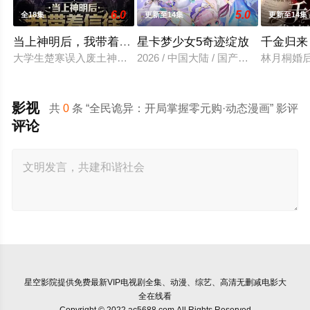
6.0
5.0
全18集
更新至14集
更新至14集
当上神明后，我带着信徒干翻了废土
星卡梦少女5奇迹绽放
千金归来
大学生楚寒误入废土神选游戏，新手保护期即将结束，他急中生智
2026 / 中国大陆 / 国产动漫
林月桐婚
影视
共
0
条 “全民诡异：开局掌握零元购·动态漫画” 影评
评论
星空影院
提供免费最新VIP电视剧全集、动漫、综艺、高清无删减电影大
全在线看
Copyright © 2022 ac5688.com All Rights Reserved