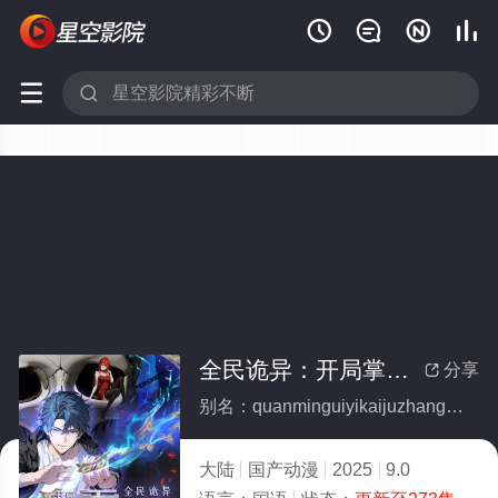






全民诡异：开局掌握零元购·动态漫画
分享

别名：quanminguiyikaijuzhangwolingyuangoudongtaimanhua
大陆
国产动漫
2025
9.0