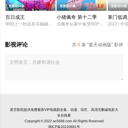
4.0
1.0
更新至14集
更新至03集
更新至05集
百日成王
小猪佩奇 第十二季
掌门低调
明明上一秒还其乐融融的餐厅，下一秒竟然血流成河……明明是爱
当佩奇从家中备受呵护的"小妹妹"一
2022 / 
影视评论
共
0
条 “遮天动画版” 影评
星空影院
提供免费最新VIP电视剧全集、动漫、综艺、高清无删减电影大
全在线看
Copyright © 2022 ac5688.com All Rights Reserved
津ICP备20220681号