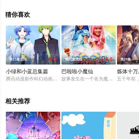
可移步至豆瓣动漫、电视猫或剧情网等平台了解。
猜你喜欢
6.0
6.0
第13集完结
第52集完结
第29集
小绿和小蓝总集篇
巴啦啦小魔仙
炼体十万
腾讯动漫新作科幻动画《小绿和小蓝》确定将于8月上线。动画改编自
故事发生在一个名为魔仙堡的魔法世
五千年前
相关推荐