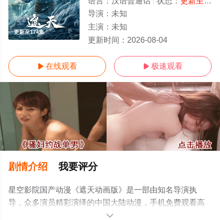
语言：
汉语普通话
状态：
更新至174集
导演：
未知
主演：
未知
更新至174集
更新时间：
2026-08-04
在线观看
极速观看


剧情介绍
我要评分
星空影院国产动漫《遮天动画版》是一部由知名导演执
导，众多演员精彩演绎的中国大陆动漫，手机免费观看高
清未删减完整版动漫全集就上星空电影网，更多相关信息
