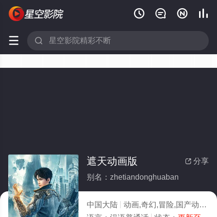






遮天动画版
分享

别名：zhetiandonghuaban
中国大陆
动画,奇幻,冒险,国产动漫
2