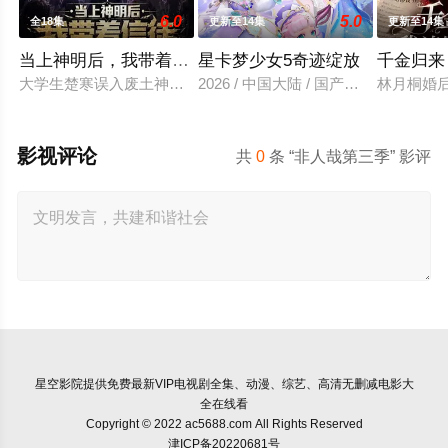
6.0
5.0
全18集
更新至14集
更新至14集
当上神明后，我带着信徒干翻了废土
星卡梦少女5奇迹绽放
千金归来
大学生楚寒误入废土神选游戏，新手保护期即将结束，他急中生智
2026 / 中国大陆 / 国产动漫
林月桐婚
影视评论
共
0
条 “非人哉第三季” 影评
星空影院
提供免费最新VIP电视剧全集、动漫、综艺、高清无删减电影大
全在线看
Copyright © 2022 ac5688.com All Rights Reserved
津ICP备20220681号