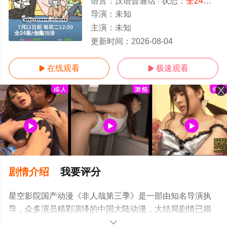
语言：
汉语普通话
状态：
全24集
- 
导演：
未知
主演：
未知
全24集/全集
更新时间：
2026-08-04
在线观看
极速观看


剧情介绍
我要评分
星空影院国产动漫《非人哉第三季》是一部由知名导演执
导，众多演员精彩演绎的中国大陆动漫，大结局剧情已揭
晓（全24集），手机免费观看高清未删减完整版动漫全集
