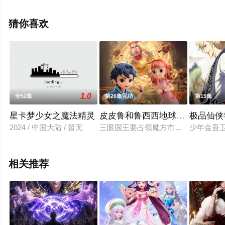
就上星空电影网，更多相关信息可移步至豆瓣动漫、电视
猫或剧情网等平台了解。
猜你喜欢
1.0
3.0
全52集
第26集完结
第15集
星卡梦少女之魔法精灵
皮皮鲁和鲁西西地球之钟奇遇记 
极品仙侠
2024 / 中国大陆 / 暂无
三眼国王要占领魔方市，失误将神奇
少年金吾
相关推荐